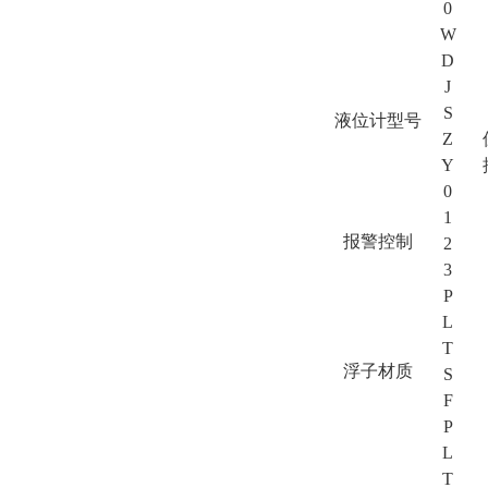
0
W
D
J
S
液位计型号
Z
Y
0
1
报警控制
2
3
P
L
T
浮子材质
S
F
P
L
T