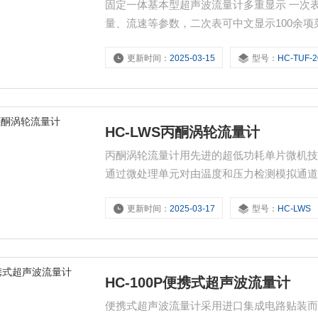
固定一体基本型超声波流量计多重显示 一次表在测量点即可完成测量，一次表可循环显示累积流量、瞬时流
量、流速等参数，二次表可中文显示100余项
更新时间：
2025-03-15
型号：
HC-TUF-
HC-LWS丙酮涡轮流量计
丙酮涡轮流量计用先进的超低功耗单片微机
通过微处理单元对由温度和压力检测模拟通
偿，自动进行压缩因子修正，在液晶显示器
更新时间：
2025-03-17
型号：
HC-LWS
力、时间、日期、电池电量）直观的显示出来，并
等多种通讯信号。
HC-100P便携式超声波流量计
便携式超声波流量计采用进口集成电路贴装