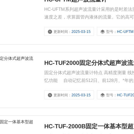
HC-UFTM系列超声波流量计采用的是时
速度之差，求算圆管内液体的流量。它的高可
的；是由于采用了的诸如Philips、Tl、
更新时间：
2025-03-15
型号：
HC-UFTM
件生产线大规模生产实现的。
HC-TUF2000固定分体式超声波
固定分体式超声波流量计特点 高精度测量 线性度优于0.5%，重复性精度优于0.2%，测量精度优于±1% *的记
忆功能 自动记忆前512日、前128月、*年的累计流量，自动记忆前64次来电和断电时间和流量，自动记忆
前32日流量计的工作状态是否正常。
更新时间：
2025-03-15
型号：
HC-TUF2
HC-TUF-2000B固定一体基本