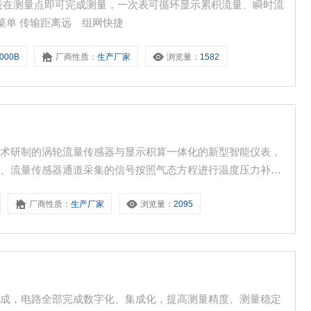
菜单 传输距离远 组网快捷
2000B
厂商性质：
生产厂家
浏览量：
1582
技术研制的涡轮流量传感器与显示积算一体化的新型智能仪表，
道、流量传感器通道采集的信号按照气态方程进行温度压力补
将全部数据（瞬时流量、日累积流量、总累积流量、温度、压
厂商性质：
生产厂家
浏览量：
2095
可输出工况、标况脉冲信号、4-20mA、RS485、IC卡信号
而成，电路全部完成数字化、集成化，提高测量精度、测量稳定