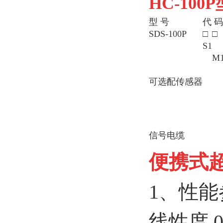
HC-100P
型 号
代 码
SDS-100P
□
□
S1
M
可选配传感器
信号电缆
便携式
1、性能
线性度 