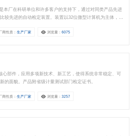
装置是本厂在科研单位和许多客户的支持下，通过对同类产品先进
比较先进的自动检定装置。装置以32位微型计算机为主体，由6
通道扫描器、高稳定度数字化控制器、输入/输出接口卡、打印机和
厂商性质：
生产厂家
浏览量：
6075
种工作用热电偶、热电阻的全自动检定。
采用*核心部件，应用多项新技术、新工艺，使得系统非常稳定、可
崭新的面貌。产品附省级计量测试部门检定证书。
厂商性质：
生产厂家
浏览量：
3257