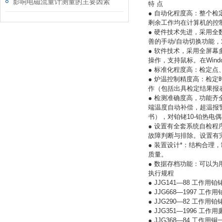
影响电磁流量计测量的主要因素
特 点
● 自动化程度高：整个
剩余工作均在计算机的控
● 硬件技术先进，采用
善的手动/自动切换功能
● 软件技术，采用全屏
操作，支持鼠标。在Wind
● 标准化程度高：检定
● 炉温控制精度高：检
作（包括出具检定结果报
● 检测准确度高，功能齐
端温度自动补偿，超温报
书），对铂铑10-铂热
● 设置有全套系统自检
故障判断与排除。设置有
● 装置设计*：结构合
质量。
● 数据存档功能：可以
执行规程
● JJG141—88 工作
● JJG668—1997 
● JJG290—82 工作
● JJG351—1996 
● JJG368—84 工作