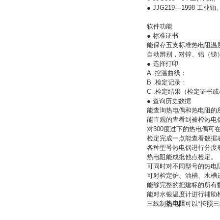
● JJG219—1998 工
软件功能
● 标准证书
能保存五支标准热电阻温
自动辨别，对锌、铝（锑
● 选择打印
A .控温曲线：
B .检定记录：
C .检定结果（检定证书
● 查询历史数据
能查询热电偶和热电阻的
能直观的查看到被检热电
对300度过下的热电偶可
检定完成一点能查看数据
各种型号热电偶进行分度
热电阻能成批他点检定。
可同时对不同型号的热电
可对检定炉、油槽、水槽
能够完整的把建标的所有
能对水银温度计进行辅助
三线制
热电阻
可以*按照