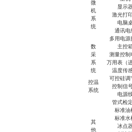
微
显示
机
激光打
系
电脑
统
通讯电
多用电源
数
主控
采
测量控制
系
万用表（
统
温度传
可控硅调
控温
控制信
系统
电源
管式检
标准油
标准水
其
冰点
他