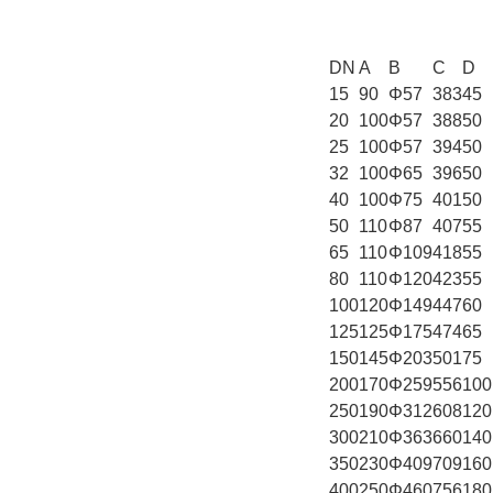
DN
A
B
C
D
15
90
Φ57
383
45
20
100
Φ57
388
50
25
100
Φ57
394
50
32
100
Φ65
396
50
40
100
Φ75
401
50
50
110
Φ87
407
55
65
110
Φ109
418
55
80
110
Φ120
423
55
100
120
Φ149
447
60
125
125
Φ175
474
65
150
145
Φ203
501
75
200
170
Φ259
556
100
250
190
Φ312
608
120
300
210
Φ363
660
140
350
230
Φ409
709
160
400
250
Φ460
756
180