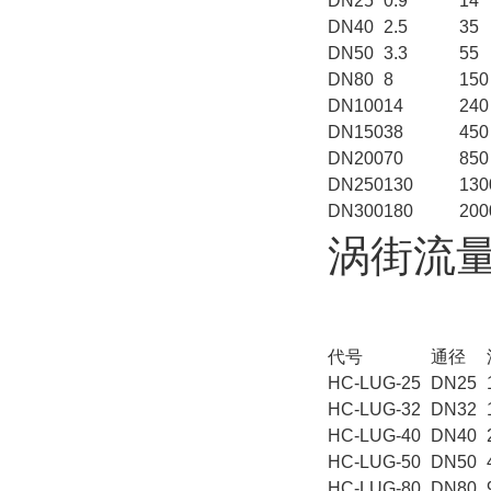
DN25
0.9
14
DN40
2.5
35
DN50
3.3
55
DN80
8
150
DN100
14
240
DN150
38
450
DN200
70
850
DN250
130
130
DN300
180
200
涡街流
代号
通径
HC-LUG-25
DN25
HC-LUG-32
DN32
HC-LUG-40
DN40
HC-LUG-50
DN50
HC-LUG-80
DN80