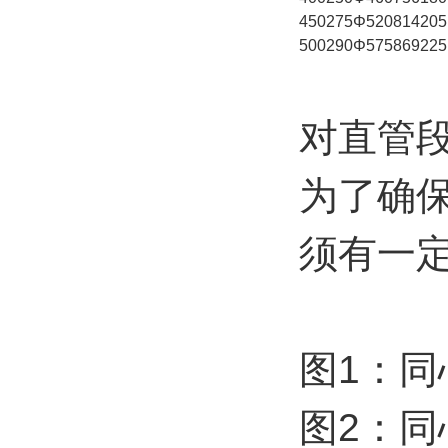
450
275
Φ520
814
205
500
290
Φ575
869
225
对直管
为了确
须有一
图1：同
图2：同