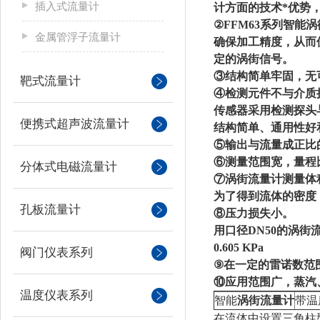
插入式流量计
计方面的技术*优势
②FFM63系列智
金属管浮子流量计
确保加工精度，从而
定的涡街信号。
③结构简单牢固，无
靶式流量计
④检测元件不与介质
传感器采用检测探头
便携式超声波流量计
结构简单、通用性好
⑤输出与流量成正比
⑥测量范围宽，量程比
分体式电磁流量计
⑦涡街流量计测量体
为了得到流体的密度
孔板流量计
⑧压力损失小。
用口径DN50的涡街流量
0.605 KPa
阀门仪表系列
⑨在一定的雷诺数范
⑩应用范围广，蒸汽
温度仪表系列
智能
涡街流量计
带温
在流体中设置三角柱