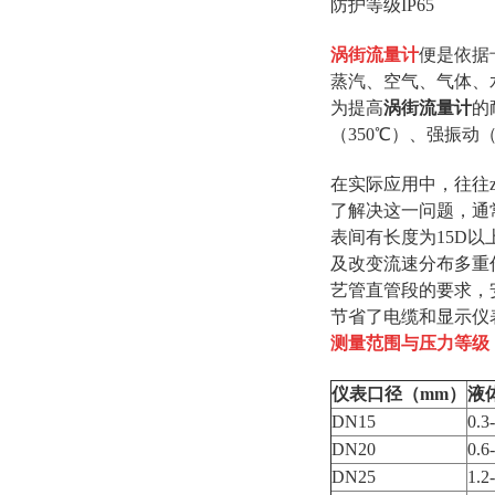
防护等级IP65
涡街流量计
便是依据
蒸汽、空气、气体、
为提高
涡街流量计
的
（350℃）、强振动
在实际应用中，往往
了解决这一问题，通
表间有长度为15D
及改变流速分布多重
艺管直管段的要求，
节省了电缆和显示仪
测量范围与压力等级
仪表口径（mm）
液
DN15
0.3
DN20
0.6
DN25
1.2