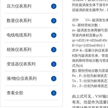
列在旋涡发生体下游非
压力仪表系列
设旋涡的发生频率为f，被
（
数显仪表系列
式中 U1--旋涡发生体
Sr--斯特劳哈尔数；
m--旋涡发生体两侧弓
电线电缆系列
管道内体积流量qv为
qv=πD2U/4
K=f/qv=[π
校验仪表系列
式中 K--流量计的仪表系
K除与旋涡发生体、管
体的斯特劳哈尔数与管道
变送器仪表系列
式为(4)
图2 斯特劳哈尔数与雷诺数
Pn，P--分别为标准状
液/物位仪表系列
Tn，T--分别为标准
Zn，Z--分别为标准
查看全部
由上式可见，VSF
有关。但是作为流量
流量计量还是有直接