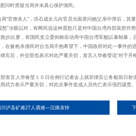
往慰问时质疑当局并未真心保护渔民。
“官僚杀人”，洪石成女儿向官员当面质问她父亲中弹后，其要
震怒”冷眼以对，有网民说这种震怒只是对中国台湾内部装腔作
与跑步比赛，有国民党立委则称应动用中国台湾军舰以暴制暴，
象，在被枪杀渔民对台当局不抱希望下，中国政府对此一事件的迅
律宾后，外交部也表示对此严重关切，发言人华春莹说“对于开
交部发言人华春莹１０日在例行记者会上就菲律宾公务船前日射
使用武力表示严重关切，对此次事件造成人员伤亡表示强烈谴责
四川泸县矿难27人遇难—沉痛哀悼