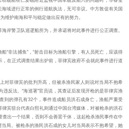
出动舰船在仁爱礁附近监视中国军舰及船只的问题时，华春莹
关海域进行正常的例行巡航执法，无可非议。中方敦促有关国
，为维护南海和平与稳定做出应有的努力。
菲海岸警卫队巡逻船所为，并承诺将对此事件进行公正调查。
船“非法捕鱼”，“射击目标为渔船引擎，有人员死亡，应该得
示，在正式调查结果出炉前，菲律宾政府不会就此事件进行道
上对菲律宾的批判升高，但被杀渔民家人则说对当局不抱希
行为违反法。“海巡署”官员说，其查证后发现开枪的是菲律宾渔
查到的弹孔有32个，事件造成船员洪石成身亡，渔船严重受
。菲律宾驻台代表白熙礼则通过中国台湾媒体，对被枪杀的洪石
要查出一个结果，否则不会善罢干休，这起枪杀渔民事件在中
湾当局。被枪杀的渔民洪石成的女儿对当局表示不抱希望，她