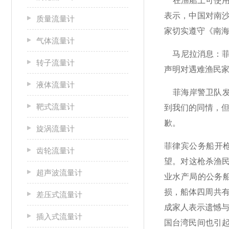
在渔船上可使用
表示，中国对南
质量流量计
家切实遵守《南
气体流量计
马尼拉消息：菲
转子流量计
声明对遇难渔民家
液体流量计
菲海岸警卫队发
靶式流量计
到我们的同情，
歉。
旋涡流量计
菲律宾公务船开
齿轮流量计
望。对这枪杀渔民
超声波流量计
业水产局的公务
损，船体四周共有
差压式流量计
成家人表示遗憾
插入式流量计
国台湾民间也引