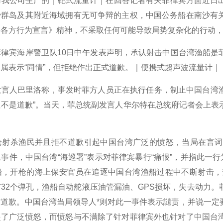
我公司生产的
｜
靶式流量计
｜
在回答记者有关菲律宾方面近日
沙群岛及其附近海域拥有无可争辩的主权，中国公务船在南沙有
海各方行为宣言》精神，不采取任何可能导致局势复杂化的行动
律宾海岸警卫队10日中午发表声明，承认射击中国台湾渔船是
属表示“同情”，但拒绝作出正式道歉。
｜
便携式超声波流量计
｜
言人巴里洛称，事发时菲方人员正在执行任务，制止中国台湾渔
但不是道歉”。当天，菲总统副发言人华尔特在总统府记者会上表
枪射杀渔民并且拒不道歉引起中国台湾广泛的愤怒，当局在言词
事件，中国台湾“海巡署”表示对菲律宾暴行“痛恨”，并指此一
船，开枪的海上保安官员在追逐中国台湾渔船过程中不断射击，
32个弹孔，渔船自动舵液压油管漏油、GPS损坏，失去动力
与道歉。中国台湾当局领导人*则对此一事件表示讉责，并说一定
起了广泛愤怒，而愤怒与不满除了针对菲律宾外也针对了中国台