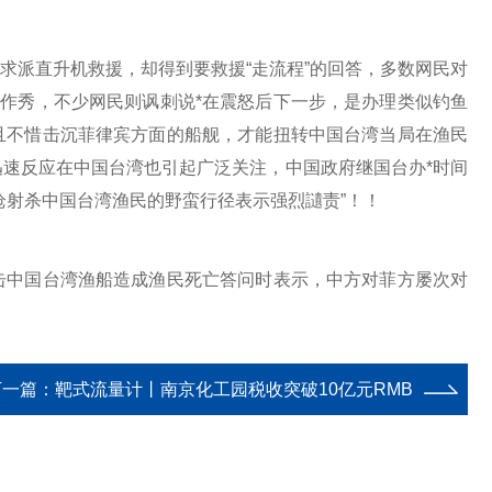
求派直升机救援，却得到要救援“走流程”的回答，多数网民对
势作秀，不少网民则讽刺说*在震怒后下一步，是办理类似钓鱼
且不惜击沉菲律宾方面的船舰，才能扭转中国台湾当局在渔民
速反应在中国台湾也引起广泛关注，中国政府继国台办*时间
枪射杀中国台湾渔民的野蛮行径表示强烈讉责”！！
击中国台湾渔船造成渔民死亡答问时表示，中方对菲方屡次对
。
下一篇：
靶式流量计丨南京化工园税收突破10亿元RMB