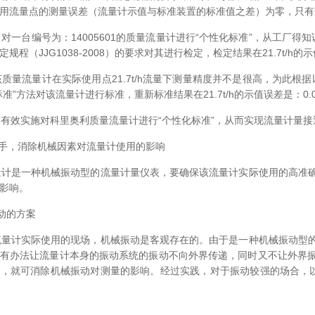
用流量点的测量误差（流量计示值与标准装置的标准值之差）为零，只有这
台编号为：14005601的质量流量计进行“个性化标准”，从工厂得知该流量计
程（JJG1038-2008）的要求对其进行检定，检定结果在21.7t/h的示值
量流量计在实际使用点21.7t/h流量下测量精度并不是很高，为此根据
准”方法对该流量计进行标准，重新标准结果在21.7t/h的示值误差是：0.0
效实施对科里奥利质量流量计进行“个性化标准”，从而实现流量计量接
节入手，消除机械因素对流量计使用的影响
计是一种机械振动型的流量计量仪表，要确保该流量计实际使用的高准确
影响。
振动的方案
量计实际使用的现场，机械振动是客观存在的。由于是一种机械振动型的
有办法让流量计本身的振动系统的振动不向外界传递，同时又不让外界
，就可消除机械振动对测量的影响。经过实践，对于振动较强的场合，