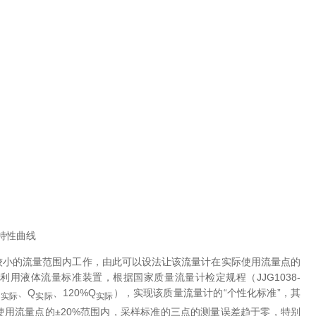
特性曲线
小的流量范围内工作，由此可以设法让该流量计在实际使用流量点的
用液体流量标准装置，根据国家质量流量计检定规程（JJG1038-
Q
、Q
、120%Q
），实现该质量流量计的“个性化标准”，其
实际
实际
实际
用流量点的±20%范围内，采样标准的三点的测量误差趋于零，特别