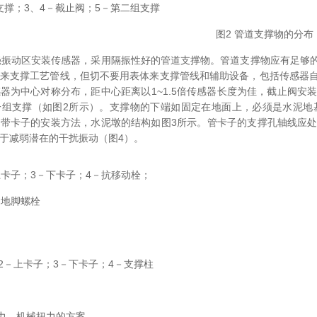
支撑；3、4－截止阀；5－第二组支撑
图2 管道支撑物的分布
振动区安装传感器，采用隔振性好的管道支撑物。管道支撑物应有足够的
来支撑工艺管线，但切不要用表体来支撑管线和辅助设备，包括传感器
器为中心对称分布，距中心距离以1~1.5倍传感器长度为佳，截止阀
一组支撑（如图2所示）。支撑物的下端如固定在地面上，必须是水泥地
带卡子的安装方法，水泥墩的结构如图3所示。管卡子的支撑孔轴线应
于减弱潜在的干扰振动（图4）。
上卡子；3－下卡子；4－抗移动栓；
－地脚螺栓
；2－上卡子；3－下卡子；4－支撑柱
械应力、机械扭力的方案