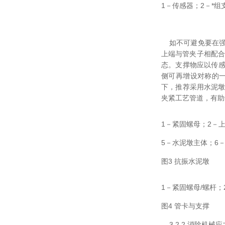
1－传感器；2－*组
如不可避免要在强
上端与管夹子相配合
态。支撑物应以传感
侧可再增设对称的
下，推荐采用水泥墩
夹紧工艺管道，有助
1－紧固螺母；2－
5－水泥墩主体；6
图3 抗振水泥墩
1－紧固螺母/螺杆
图4 管卡与支撑
3.2.2 消除机