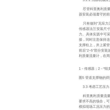
尽管科里奥利质量流
器安装必须遵守的前
只有做到“无应力无
传感器法兰安装尺
力。具体实践中可
接，同时注意保持连
支撑柱上，并上紧管
前后“2~5”部分
利质量流量计，在周
1－传感器；2－*组
图5 管道支撑物的焊
3.3 考虑工艺压
科里奥利质量流量
要求不高的场合，可
模拟现场工况压力的流