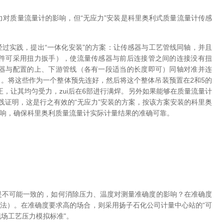
对质量流量计的影响，但“无应力”安装是科里奥利式质量流量计传感
过实践，提出“一体化安装”的方案：让传感器与工艺管线同轴，并且
件可采用扭力扳手），使流量传感器与前后连接管之间的连接没有扭
器与配置的上、下游管线（各有一段适当的长度即可）同轴对准并连
。将这些作为一个整体预先连好，然后将这个整体吊装预置在2和5的
正，让其均匀受力，zui后在6部进行满焊。另外如果能够在质量流量计
实践证明，这是行之有效的“无应力”安装的方案，按该方案安装的科里奥
响，确保科里奥利质量流量计实际计量结果的准确可靠。
不可能一致的，如何消除压力、温度对测量准确度的影响？在准确度
法）。在准确度要求高的场合，则采用扬子石化公司计量中心站的“可
现场工艺压力模拟标准”。