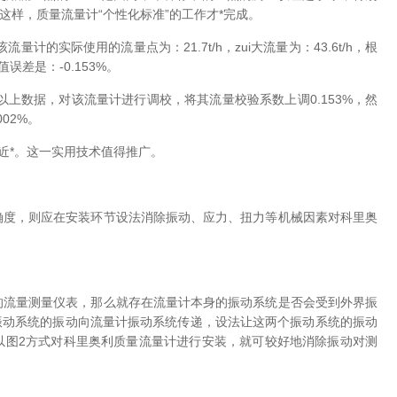
样，质量流量计“个性化标准”的工作才*完成。
的实际使用的流量点为：21.7t/h，zui大流量为：43.6t/h，根
误差是：-0.153%。
以上数据，对该流量计进行调校，将其流量校验系数上调0.153%，然
02%。
近*。这一实用技术值得推广。
度，则应在安装环节设法消除振动、应力、扭力等机械因素对科里奥
流量测量仪表，那么就存在流量计本身的振动系统是否会受到外界振
振动系统的振动向流量计振动系统传递，设法让这两个振动系统的振动
以图2方式对科里奥利质量流量计进行安装，就可较好地消除振动对测