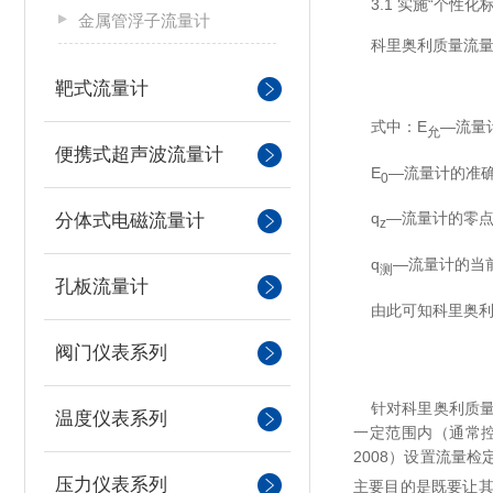
3.1 实施“个性化
金属管浮子流量计
科里奥利质量流量
靶式流量计
式中：E
—流量
允
便携式超声波流量计
E
—流量计的准
0
q
—流量计的零
分体式电磁流量计
z
q
—流量计的当
测
孔板流量计
由此可知科里奥利
阀门仪表系列
针对科里奥利质量
温度仪表系列
一定范围内（通常控
2008）设置流量
压力仪表系列
主要目的是既要让其