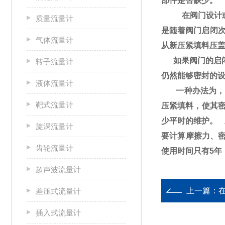
部件是否缺少。
在阀门设计或使
质量流量计
是随着阀门启闭
气体流量计
从新压紧填料压
如果阀门的启闭
转子流量计
仍然能够密封的
液体流量计
一种办法为，在
靶式流量计
压紧填料，使其
少平时的维护。
旋涡流量计
要计算摩擦力、
齿轮流量计
使用时间只有
5
年
超声波流量计
上一篇：
差压式流量计
插入式流量计