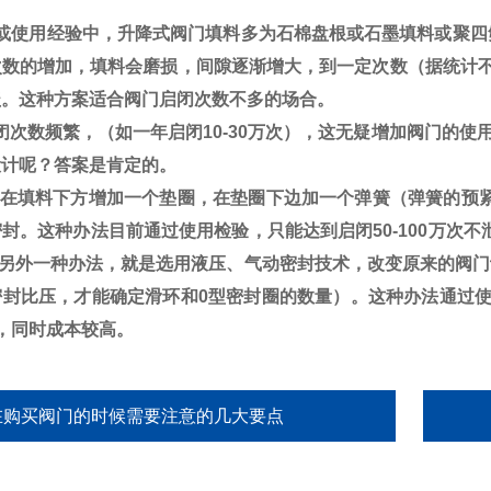
用经验中，升降式阀门填料多为石棉盘根或石墨填料或聚四
次数的增加，填料会磨损，间隙逐渐增大，到一定次数（据统计
盖。这种方案适合阀门启闭次数不多的场合。
次数频繁，（如一年启闭
10-30
万次），这无疑增加阀门的使
设计呢？答案是肯定的。
填料下方增加一个垫圈，在垫圈下边加一个弹簧（弹簧的预紧
密封。这种办法目前通过使用检验，只能达到启闭
50-100
万次不
 另外一种办法，就是选用液压、气动密封技术，改变原来的阀
密封比压，才能确定滑环和
0
型密封圈的数量）。这种办法通过
，同时成本较高。
在购买阀门的时候需要注意的几大要点