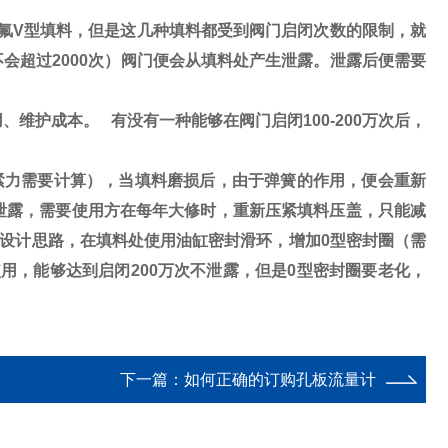
氟
V
型填料，但是这几种填料都受到阀门启闭次数的限制，就
不会超过
2000
次）阀门便会从填料处产生泄露。泄露后便需要
用、维护成本。 有没有一种能够在阀门启闭
100-200
万次后，
力需要计算），当填料磨损后，由于弹簧的作用，便会重新
泄露，需要使用方在每年大修时，重新压紧填料压盖，只能减
门设计思路，在填料处使用油缸密封滑环，增加
0
型密封圈（需
使用，能够达到启闭
200
万次不泄露，但是
0
型密封圈要老化，
下一篇：
如何正确的订购孔板流量计