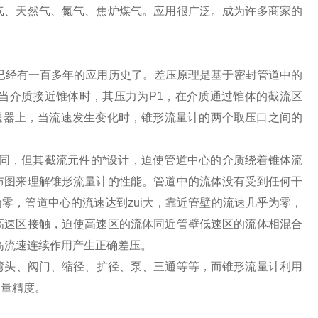
气、天然气、氮气、焦炉煤气。应用很广泛。成为许多商家的
已经有一百多年的应用历史了。差压原理是基于密封管道中的
当介质接近锥体时，其压力为
P1
，在介质通过锥体的截流区
送器上，当流速发生变化时，锥形流量计的两个取压口之间的
同，但其截流元件的*设计，迫使管道中心的介质绕着锥体流
布图来理解锥形流量计的性能。管道中的流体没有受到任何干
零，管道中心的流速达到zui大，靠近管壁的流速几乎为零，
高速区接触，迫使高速区的流体同近管壁低速区的流体相混合
高流速连续作用产生正确差压。
头、阀门、缩径、扩径、泵、三通等等，而锥形流量计利用
测量精度。