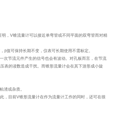
证明，
V
锥流量计可以接近单弯管或不同平面的双弯管而对精
变，
β
值可保持长期不变，仪表可长期使用不需标定。
一次节流元件产生的信号也会有波动。对孔板而言，在节流
差压表的读数造成干扰。而锥形流量计会在其下游形成小旋
粘渣或杂质。
此，目前
V
锥形流量计在作为流量计工作的同时，还可在很