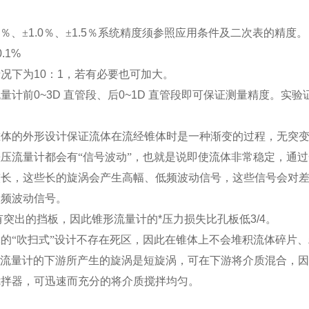
％、
±
1.0
％、
±
1.5
％系统精度须参照应用条件及二次表的精度。
0.1%
情况下为
10
：
1
，若有必要也可加大。
流量计前
0~3D
直管段、后
0~1D
直管段即可保证测量精度。实验
锥体的外形设计保证流体在流经锥体时是一种渐变的过程，无突
差压流量计都会有
“
信号波动
”
，也就是说即使流体非常稳定，通过
较长，这些长的旋涡会产生高幅、低频波动信号，这些信号会对
高频波动信号。
有突出的挡板，因此锥形流量计的*压力损失比孔板低
3/4
。
体的
“
吹扫式
”
设计不存在死区，因此在锥体上不会堆积流体碎片、
流量计的下游所产生的旋涡是短旋涡，可在下游将介质混合，因
搅拌器，可迅速而充分的将介质搅拌均匀。