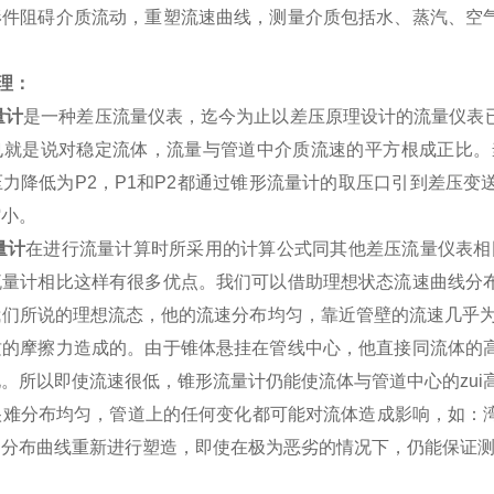
形件阻碍介质流动，重塑流速曲线，测量介质包括水、蒸汽、空
理：
量计
是一种差压流量仪表，迄今为止以差压原理设计的流量仪表
也就是说对稳定流体，流量与管道中介质流速的平方根成正比。
压力降低为
P2
，
P1
和
P2
都通过锥形流量计的取压口引到差压变
缩小。
量计
在进行流量计算时所采用的计算公式同其他差压流量仪表相
流量计相比这样有很多优点。我们可以借助理想状态流速曲线分
们所说的理想流态，他的流速分布均匀，靠近管壁的流速几乎为
质的摩擦力造成的。由于锥体悬挂在管线中心，他直接同流体的
。所以即使流速很低，锥形流量计仍能使流体与管道中心的zui
难分布均匀，管道上的任何变化都可能对流体造成影响，如：湾
速分布曲线重新进行塑造，即使在极为恶劣的情况下，仍能保证