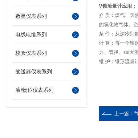
V
锥流量计
应用：
介 质：煤气、天
数显仪表系列
的氯化物气体、
条 件：从深冷到
电线电缆系列
计 算：每一个锥
力、管径、zui大
校验仪表系列
维 护：锥形流量
变送器仪表系列
液/物位仪表系列
上一篇：