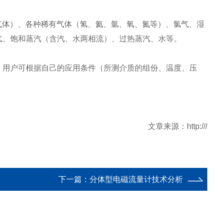
气体
）
、各种稀有气体
（
氢、氦、氩、氧、氮等
）
、氯气、湿
气、饱和蒸汽
（
含汽、水两相流
）
、过热蒸汽、水等。
。用户可根据自己的应用条件
（
所测介质的组份、温度、压
文章来源：
http:///
下一篇：
分体型电磁流量计技术分析