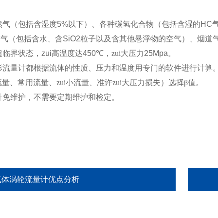
然气
（
包括含湿度
5%
以下
）
、各种碳氢化合物
（
包括含湿的
HC
空气
（
包括含水、含
SiO2
粒子以及含其他悬浮物的空气
）
、烟道
超临界状态，zui高温度达
450
℃
，zui大压力
25Mpa
。
形流量计都根据流体的性质、压力和温度用专门的软件进行计算
流量、常用流量、zui小流量、准许zui大压力损失
）
选择
β
值。
计免维护，不需要定期维护和检定。
气体涡轮流量计优点分析