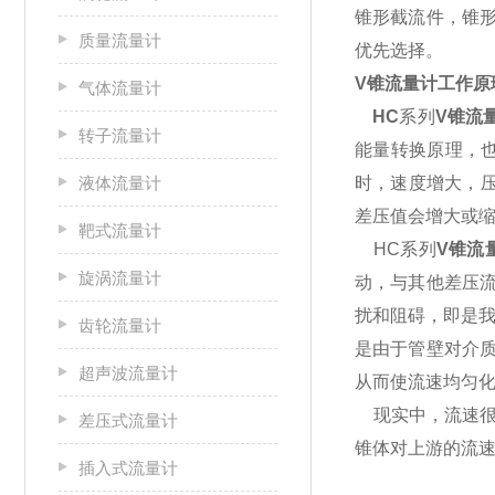
锥形截流件，锥
质量流量计
优先选择。
V
锥流量计
工作原
气体流量计
HC
系列
V
锥流
转子流量计
能量转换原理，
液体流量计
时，速度增大，
差压值会增大或
靶式流量计
HC
系列
V
锥
流
旋涡流量计
动，与其他差压
扰和阻碍，即是我
齿轮流量计
是由于管壁对介
超声波流量计
从而使流速均匀化
现实中，流速很
差压式流量计
锥体对上游的流
插入式流量计