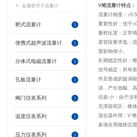
V
锥流量计
特点：
金属管浮子流量计
流量计精度：
±
0.5
重复性好：优于
±
靶式流量计
量程比宽：正常
直管段要求低：
便携式超声波流量计
度影响很小。
长期稳定性好：
分体式电磁流量计
信号稳定：所有
件后形成的旋涡
孔板流量计
涡，产生低幅、
压损 小：由于没
阀门仪表系列
无滞留死区：锥
混合器作用：
V
锥
温度仪表系列
多场合用做静态
压力仪表系列