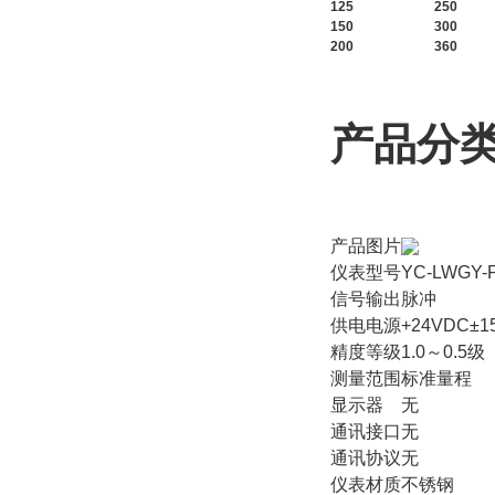
125
250
150
300
200
360
产品分
产品图片
仪表型号
YC-LWGY-
信号输出
脉冲
供电电源
+24VDC±1
精度等级
1.0～0.5级
测量范围
标准量程
显示器
无
通讯接口
无
通讯协议
无
仪表材质
不锈钢