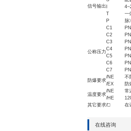
信号输出
I
4
T
一
P
脉
C1
PN
C2
PN
C3
PN
C4
PN
公称压力
C5
PN
C6
PN
C7
PN
/NE
不
防爆要求
/EX
防
/NE
常
温度要求
/HE
1
其它要求
/□
在
在线咨询