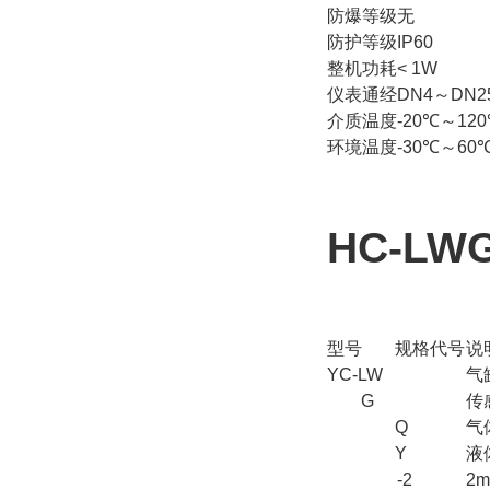
防爆等级
无
防护等级
IP60
整机功耗
< 1W
仪表通经
DN4～DN2
介质温度
-20℃～12
环境温度
-30℃～60
HC-LW
型号
规格代号
说
YC-LW
气
G
传
Q
气
Y
液
-2
2m