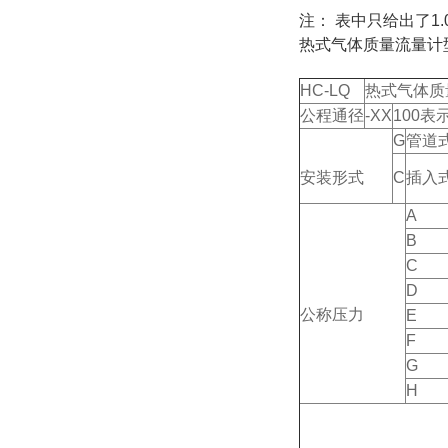
注： 表中只给出了1.
热式气体质量流量计
HC-LQ
热式气
公程通径
-XX
100表示
G
管道
安装形式
C
插入
A
B
C
D
公称压力
E
F
G
H