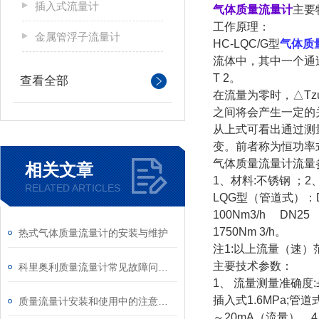
插入式流量计
气体质量流量计
主要
工作原理：
金属管浮子流量计
HC-LQC/G型
气体质
流体中，其中一个通过
T 2。
查看全部
在流量为零时，△Tz
之间将会产生一定的关
从上式可看出通过测
变。前者称为恒功率
气体质量流量计流量
相关文章
1、材料:不锈钢 ；2
RELATED ARTICLES
LQG型（管道式）：DN1
100Nm3/h DN25 
1750Nm 3/h。
热式气体质量流量计的安装与维护
注1:以上流量（速）
主要技术参数：
科里奥利质量流量计常见故障问题分析
1、 流量测量准确度:±
插入式1.6MPa;管道
质量流量计安装和使用中的注意事项
～20mA（流量），4