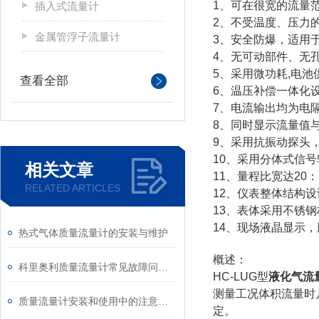
1、可在很宽的流量
插入式流量计
2、不受温度、压力
金属管浮子流量计
3、安全防爆，适用
4、无可动部件、无
5、采用微功耗,电
查看全部
6、温压补偿一体化
7、电流输出均为电
8、同时显示流量值
9、采用抗振动探头
10、采用分体式信号
相关文章
11、量程比宽达20
RELATED ARTICLES
12、仪表整体结构
13、表体采用不锈
14、现场液晶显示，
热式气体质量流量计的安装与维护
概述：
科里奥利质量流量计常见故障问题分析
HC-LUG型
液化气流
测量工况体积流量时
质量流量计安装和使用中的注意事项
定。