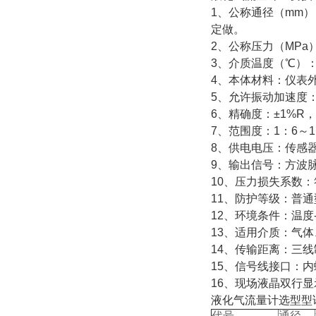
1、公称通径（mm）：
定做。
2、公称压力（MPa）：D
3、介质温度（℃）：压电
4、本体材料：仪表外
5、允许振动加速度：压电
6、精确度：±1%R，±
7、范围度：1：6～1
8、供电电压：传感器：
9、输出信号：方波脉
10、压力损失系数：符合
11、防护等级：普通型
12、环境条件：温度-
13、适用介质：气体
14、传输距离：三线
15、信号线接口：内螺
16、现场液晶双行
液化气流量计选型型
代号
通径