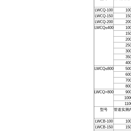
LWCQ-100
10
LWCQ-150
15
LWCQ-200
20
LWCQ≤400
10
15
20
25
30
35
40
LWCQ≤800
50
60
70
80
LWCQ>800
90
100
110
型号
管道实测
LWCB-100
10
LWCB-150
15