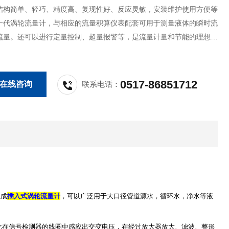
结构简单、轻巧、精度高、复现性好、反应灵敏，安装维护使用方便等
一代涡轮流量计，与相应的流量积算仪表配套可用于测量液体的瞬时流
流量。还可以进行定量控制、超量报警等，是流量计量和节能的理想仪
0517-86851712
在线咨询
联系电话：
组成
插入式涡轮流量计
，可以广泛用于大口径管道源水，循环水，净水等液
此在信号检测器的线圈中感应出交变电压，在经过放大器放大、滤波、整形