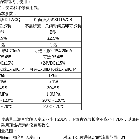
的管道均可使用；
置，安装和维修费用低。
基本参数：
SD-LWCQ
轴向插入式SD-LWCB
后拆装
不需断流，关闭球阀后即可拆装
A
型
B
型
.5%
±2.5%
可选
可选
冲或
4-20mA
可选：脉冲或
4-20mA
RS485
可选
RS485
DC±15%
+24VDC±15%
T6
或
ExiaIICT4
可选
ExdIIBT6
或
ExiaIICT4
P65
IP65
1W
＜
1W
4SS
304SS
0MPa
1.0MPa
～
120℃
-20℃
～
120℃
～
70℃
-20℃
～
70℃
传感器上游直管段长度应不小于20DN，下游直管段长度不应小于7DN，以
，采用现场标定的仪表系数K。
测量范围：
内径
mm
插入杆长度
mm
对应于公称通径
DN
的流量范围
m3/h