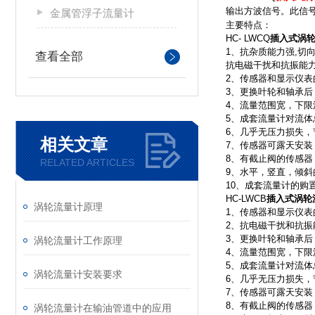
输出方波信号。此信
金属管浮子流量计
主要特点：
HC- LWCQ
插入式涡
1、抗杂质能力强,切
查看全部
抗电磁干扰和抗振能
2、传感器和显示仪
3、更换叶轮和轴承后
4、流量范围宽，下限
5、成套流量计对流体
6、几乎无压力损失，
相关文章
7、传感器可露天安
8、有截止阀的传感
RELATED ARTICLES
9、水平，竖直，倾斜
10、成套流量计的购
HC-LWCB
插入式涡轮
涡轮流量计原理
1、传感器和显示仪
2、抗电磁干扰和抗振
3、更换叶轮和轴承后
涡轮流量计工作原理
4、流量范围宽，下限
5、成套流量计对流体
涡轮流量计安装要求
6、几乎无压力损失，
7、传感器可露天安
8、有截止阀的传感
涡轮流量计在输油管道中的应用