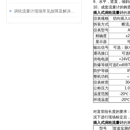
9、水平，竖直，倾斜
10、成套流量计的购
涡轮流量计现场常见故障及解决方案
插入式涡轮流量计
的
仪表规格
切向插入式
拆装方式
断流
仪表型号
精确度
±2
显示器
输出信号
可选：脉
通讯接口
可选
供电电源
+24V
防爆等级
可选
ExdIIB
防护等级
I
整机功耗
＜
仪表材质
30
公称压力
1.
温度范围
-20℃
环境温度
-20℃
对直管段长度的要求：
况下进行现场标定后
插入式涡轮流量计
的
型号
管道实测