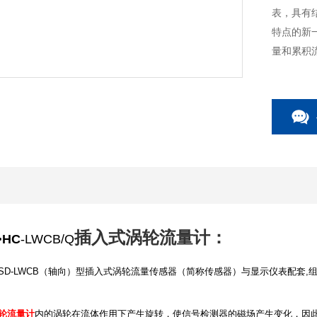
表，具有
特点的新
量和累积
表。
插入式涡轮流量计：
HC
-LWCB/Q
）及SD-LWCB（轴向）型插入式涡轮流量传感器（简称传感器）与显示仪表配套,
。
轮流量计
内的涡轮在流体作用下产生旋转，使信号检测器的磁场产生变化，因