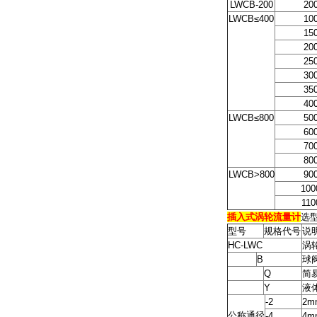
LWCB-200
20
LWCB≤400
10
15
20
25
30
35
40
LWCB≤800
50
60
70
80
LWCB>800
90
100
110
插入式涡轮流量计
选
型号
规格代号
说
HC-LWC
涡
B
球
Q
简
Y
液
-2
2m
公称通径
-4
4m