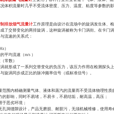
工况体积流量时几乎不受流体密度、压力、温度、粘度等参数的
控制排放烟气流量计
工作原理
是由设计在流场中的旋涡发生体、
形成了交替变化的两排旋涡，这种旋涡被称为卡门涡街。在卡门
率与流速的关系式：
Hz）
的平均流速（m/s ）
数（常数）
旋涡就形成了一系列交替变化的负压力，该压力作用在检测探头
出与旋涡同步成正比的脉冲频率信号（或标准信号）。
量范围内精确测量气体、液体和蒸汽的流量而不受流体物理性质
力的影响，同时不易堵，不易卡，不易结垢，耐高温，高压；
用于恶劣环境；
无孔洞缝隙设计，产品无磨损、耐脏污，无须机械维修，使用寿