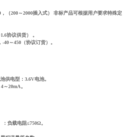
0
，
（200
～
2000
插入式
）
非标产品可根据用户要求特殊定
1.6
协议供货
） 。
，
-40
～
450
（协议订货）。
电池供电型：
3.6V
电池。
：
4
～
20mA。
）
：负载电阻
≤750Ω。