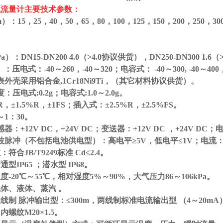
气流量计
主要技术参数：
m）
：
15
，
25
，
40
，
50
，
65
，
80
，
100
，
125
，
150
，
200
，
250
，
30
a）
：
DN15-DN200 4.0（>4.0
协议供货
）
，
DN250-DN300 1.6（>
）：压电式：
-40
～
260
，
-40
～
320
；电容式：
-40
～
300, -40
～
400
表外壳采用铝合金
,1Cr18Ni9Ti
，
（
其它材料协议供货
）。
度：压电式
:0.2g；
电容式
:1.0
～
2.0g。
R
，
±1.5%R
，
±1FS
；插入式：
±2.5%R
，
±2.5%FS。
～
1
：
30。
感器：
+12V DC
，
+24V DC
；变送器：
+12V DC
，
+24V DC
；
波脉冲
（
不包括电池供电型
）
：高电平
≥5V
，低电平
≤1V
；电流
数：符合
JB/T9249
标准
Cd≤2.4。
普通型
IP65 ；
潜水型
IP68。
温度
-20
℃
～
55
℃
，相对湿度
5%
～
90%
，大气压力
86
～
106kPa。
气体、液体、蒸汽
。
三线制
脉冲输出型：
≤300m
，两线制标准电流输出型
（4
～
20mA
：内螺纹
M20×1.5。