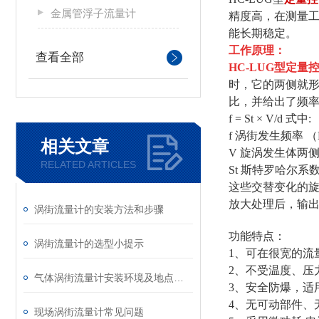
金属管浮子流量计
精度高，在测量
能长期稳定。
工作原理：
查看全部
HC-LUG型
定量
时，它的两侧就
比，并给出了频
f = St × V/d 式中:
f 涡街发生频率 （
相关文章
V 旋涡发生体两侧
RELATED ARTICLES
St 斯特罗哈尔系
这些交替变化的
放大处理后，输
涡街流量计的安装方法和步骤
功能特点：
涡街流量计的选型小提示
1、可在很宽的流
2、不受温度、压
气体涡街流量计安装环境及地点要求
3、安全防爆，适
4、无可动部件、
现场涡街流量计常见问题