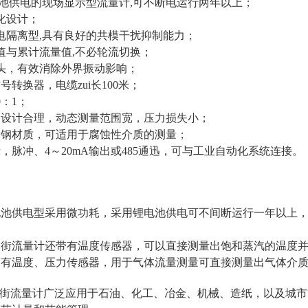
电池供电的现场显示型流量计,可不断电运行两年以上；
化设计；
电隔离型,具有良好的共模干扰抑制能力；
值与累计流量值,不必轮流切换；
头，有效消除外界振动影响；
号转换器，电缆zui长100米；
0：1；
构设计合理，动态测量范围宽，压力损失小；
锈钢材质，可适用于腐蚀性介质的测量；
示，脉冲、4～20mA输出或485通迅，可与工业自动化系统连接。
：
电池供电型采用微功耗，采用锂电池供电可不间断运行一年以上
。
涡街流量计还带有温度传感器，可以直接测量出饱和蒸汽的温度
带有温度、压力传感器，用于气体流量测量可直接测量出气体介
涡街流量计
广泛应用于石油、化工、冶金、机械、造纸，以及城市