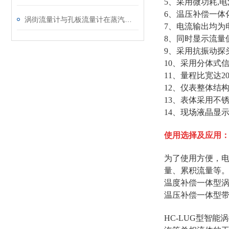
5、采用微功耗,
6、温压补偿一体
涡街流量计与孔板流量计在蒸汽使用中的对比分析
7、电流输出均为
8、同时显示流量
9、采用抗振动探
10、采用分体式信
11、量程比宽达2
12、仪表整体结
13、表体采用不
14、现场液晶显
使用选择及应用
为了使用方便，
量、累积流量等
温度补偿一体型
温压补偿一体型
HC-LUG型智能