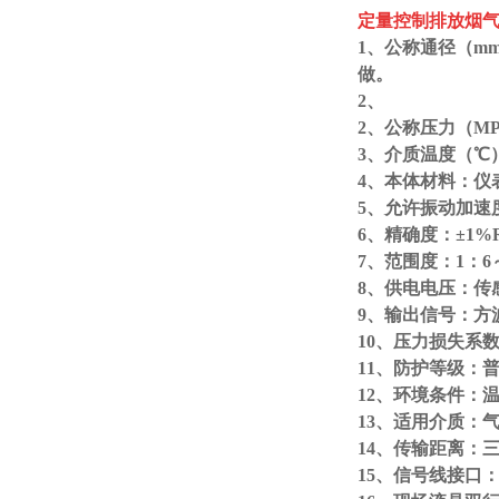
定量控制排放烟
1、
公称通径
（m
做。
2、
2、
公称压力
（MP
3、介质温度
（
℃
4、
本体材料：仪
5、
允许振动加速
6、
精确度：
±1%
7、
范围度：
1
：
6
8、
供电电压：传
9、
输出信号：方
10、
压力损失系
11、
防护等级：
12、
环境条件：
13、
适用介质：
14、
传输距离：
15、
信号线接口