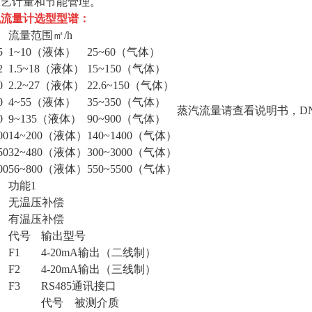
工艺计量和节能管理。
气流量计
选型型谱：
流量范围㎡/h
5
1~10（液体）
25~60（气体）
2
1.5~18（液体）
15~150（气体）
0
2.2~27（液体）
22.6~150（气体）
0
4~55（液体）
35~350（气体）
蒸汽流量请查看说明书，D
0
9~135（液体）
90~900（气体）
00
14~200（液体）
140~1400（气体）
50
32~480（液体）
300~3000（气体）
00
56~800（液体）
550~5500（气体）
功能1
无温压补偿
有温压补偿
代号
输出型号
F1
4-20mA输出（二线制）
F2
4-20mA输出（三线制）
F3
RS485通讯接口
代号
被测介质