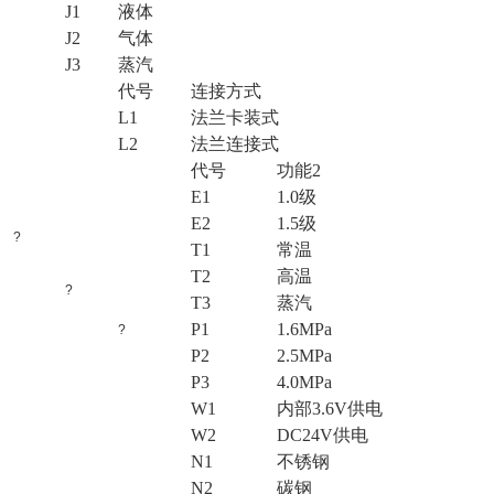
J1
液体
J2
气体
J3
蒸汽
代号
连接方式
L1
法兰卡装式
L2
法兰连接式
代号
功能2
E1
1.0级
E2
1.5级
?
T1
常温
T2
高温
?
T3
蒸汽
P1
1.6MPa
?
P2
2.5MPa
P3
4.0MPa
W1
内部3.6V供电
W2
DC24V供电
N1
不锈钢
N2
碳钢