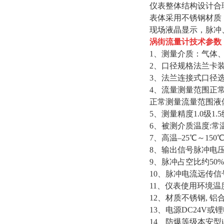
仪表整体结构设计合
表体采用不锈钢材质
现场液晶显示，脉冲、
涡街流量计技术参数
1、测量介质：气体
2、口径规格法兰卡装式口径
3、法兰连接式口径选择10
4、流量测量范围正常测量
正常测量流量范围液
5、测量精度1.0级1.5
6、被测介质温度:常温
7、高温–25℃～150℃
8、输出信号脉冲电压输
9、脉冲占空比约50%
10、脉冲电流远传信号4
11、仪表使用环境温度:
12、材质不锈钢, 铝
13、电源DC24V或锂
14、防爆等级本安型iaI