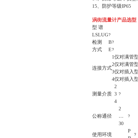
15、防护等级IP65
涡街流量计产品选型
型 谱
LSLUG
?
检测
B
?
方式
E
?
1
仅对满管
2
仅对满管
连接方式
3
仅对插入
4
仅对插入
2
测量介质
3
?
4
2
公称通径
…
?
30
P
使用环境
?