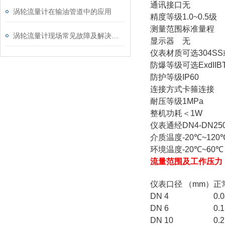
通讯接口
无
涡轮流量计在输油管道中的应用
精度等级
1.0~0.5级
测量范围
标准量程
涡轮流量计现场常见故障及解决方案
显示器
无
仪表材质
可选304SS
防爆等级
可选ExdIIBT
防护等级
IP60
连接方式
卡箍连接
耐压等级
1MPa
整机功耗
＜1W
仪表通经
DN4-DN25
介质温度
-20℃~120
环境温度
-20℃~60℃
流量范围及工作压力
仪表口径 （mm）
正
DN 4
0.
DN 6
0.
DN 10
0.