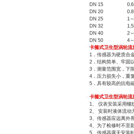
DN 15
0.
DN 20
0.
DN 25
1～
DN 32
1.
DN 40
2～
DN 50
4～
卡箍式卫生型涡轮流
1．传感器为硬质合
2．结构简单、牢固
3．测量范围宽，下
4．压力损失小，重
5．具有较高的抗电
卡箍式卫生型涡轮流
1、 仪表安装采用
2、 安装时液体流
3、传感器应远离外
4、为了检修时不至
5、传感器露天安装