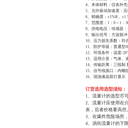
4、
本体材料：仪表外壳
5、
允许振动加速度：压
6、
精确度：
±1%R
，
±1
7、
范围度：
1
：
6
～
1
：
8、
供电电压：传感器：
9、
输出信号：方波脉冲
10、
压力损失系数：符
11、
防护等级：普通型
I
12、
环境条件：温度
-20
13、
适用介质：气体、
14、
传输距离：三线制
15、
信号线接口：内螺
16、
现场液晶双行显示
订货选用选型须知：
1、流量计的选型尽
2、流量计应使用在
表，后者价格要高些
3、在爆炸危险场所
4、涡街流量计的下