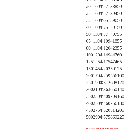
20
100
Φ57
388
50
25
100
Φ57
394
50
32
100
Φ65
396
50
40
100
Φ75
401
50
50
110
Φ87
407
55
65
110
Φ109
418
55
80
110
Φ120
423
55
100
120
Φ149
447
60
125
125
Φ175
474
65
150
145
Φ203
501
75
200
170
Φ259
556
100
250
190
Φ312
608
120
300
210
Φ363
660
140
350
230
Φ409
709
160
400
250
Φ460
756
180
450
275
Φ520
814
205
500
290
Φ575
869
225