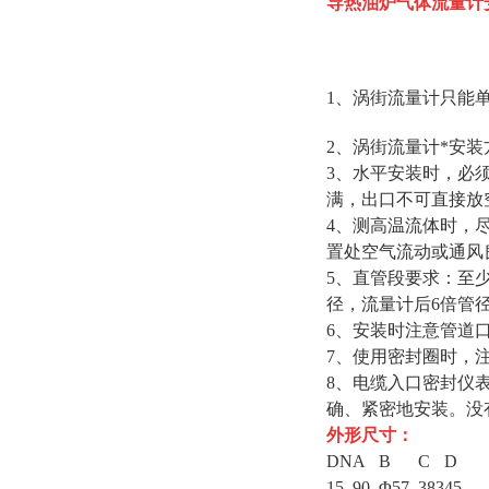
导热油炉气体流量计
1、涡街流量计只能
2、涡街流量计*安
3、水平安装时，必
满，出口不可直接放
4、测高温流体时，
置处空气流动或通风
5、直管段要求：至少
径，流量计后6倍管
6、安装时注意管道
7、使用密封圈时，
8、电缆入口密封仪表电
确、紧密地安装。没
外形尺寸：
DN
A
B
C
D
15
90
Φ57
383
45