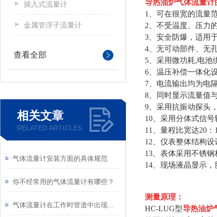
导热油炉气体流量计
插入式流量计
1、可在很宽的流量
金属管浮子流量计
2、不受温度、压力
3、安全防爆，适用
4、无可动部件、无
查看全部
5、采用微功耗,电
6、温压补偿一体化
7、电流输出均为电
8、同时显示流量值
9、采用抗振动探头
相关文章
10、采用分体式信号转
RELATED ARTICLES
11、量程比宽达20：
12、仪表整体结构
13、表体采用不锈
气体流量计安装方面的具体规范
14、现场液晶显示，
你不经常用的气体流量计有哪些？
测量原理：
气体流量计在工作时管道中出现固体该怎么解决？
HC-LUG型
导热油炉