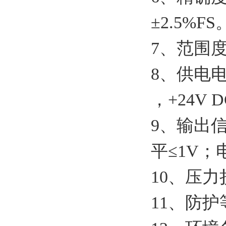
±2.5%FS
7、
范围
8、
供电
，
+24V D
9、
输出
平
≤1V
；
10、
压力
11、
防护