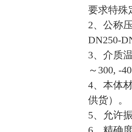
要求特殊
2、
公称
DN250-DN
3、介质
～
300, -40
4、
本体
供货
）。
5、
允许
6、
精确