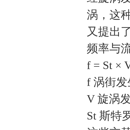
涡，这
又提出
频率与
f = St ×
f 涡街
V 旋涡
St 斯