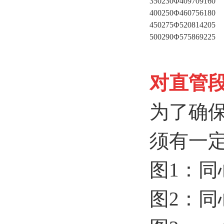
350
230
Φ409
709
160
400
250
Φ460
756
180
450
275
Φ520
814
205
500
290
Φ575
869
225
对直管
为了确
须有一
图1：同
图2：同