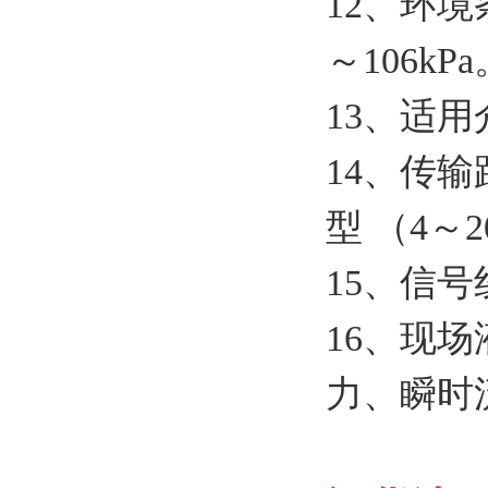
12、
环境
～
106kP
13、
适用
14、
传输
型
（4
～
15、
信号
16、
现场
力、瞬时