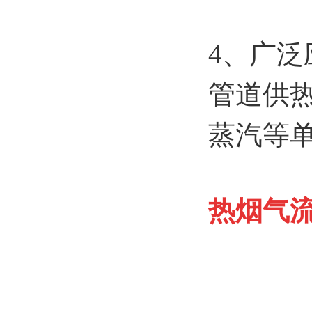
4、广
管道供
蒸汽等
热烟气