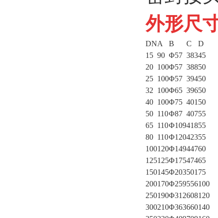
外形尺
DN
A
B
C
D
15
90
Φ57
383
45
20
100
Φ57
388
50
25
100
Φ57
394
50
32
100
Φ65
396
50
40
100
Φ75
401
50
50
110
Φ87
407
55
65
110
Φ109
418
55
80
110
Φ120
423
55
100
120
Φ149
447
60
125
125
Φ175
474
65
150
145
Φ203
501
75
200
170
Φ259
556
100
250
190
Φ312
608
120
300
210
Φ363
660
140