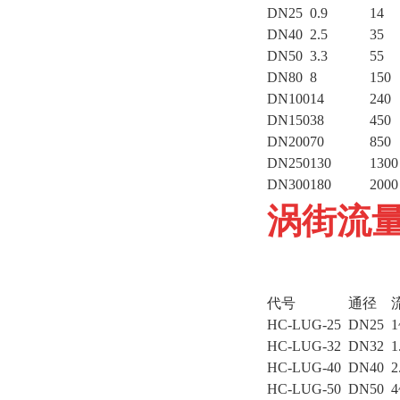
DN25
0.9
14
DN40
2.5
35
DN50
3.3
55
DN80
8
150
DN100
14
240
DN150
38
450
DN200
70
850
DN250
130
1300
DN300
180
2000
涡街流
代号
通径
HC-LUG-25
DN25
HC-LUG-32
DN32
HC-LUG-40
DN40
HC-LUG-50
DN50