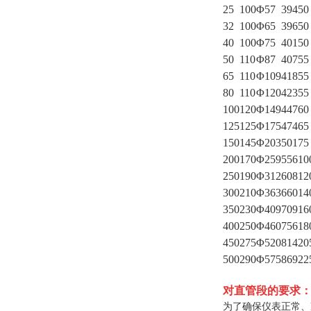
25
100
Φ57
394
50
32
100
Φ65
396
50
40
100
Φ75
401
50
50
110
Φ87
407
55
65
110
Φ109
418
55
80
110
Φ120
423
55
100
120
Φ149
447
60
125
125
Φ175
474
65
150
145
Φ203
501
75
200
170
Φ259
556
10
250
190
Φ312
608
12
300
210
Φ363
660
14
350
230
Φ409
709
16
400
250
Φ460
756
18
450
275
Φ520
814
20
500
290
Φ575
869
22
对直管段的要求
为了确保仪表正常、