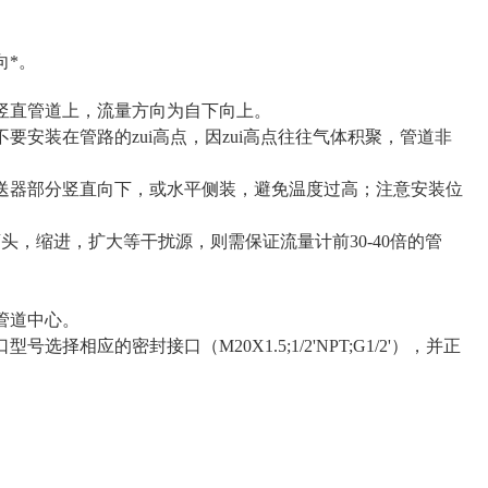
向*。
竖直管道上，流量方向为自下向上。
安装在管路的zui高点，因zui高点往往气体积聚，管道非
送器部分竖直向下，或水平侧装，避免温度过高；注意安装位
头，缩进，扩大等干扰源，则需保证流量计前30-40倍的管
管道中心。
应的密封接口（M20Χ1.5;1/2'NPT;G1/2'），并正