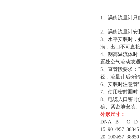
1、涡街流量计只
2、涡街流量计安
3、水平安装时，
满，出口不可直
4、测高温流体时
置处空气流动或
5、直管段要求：
径，流量计后6倍
6、安装时注意管
7、使用密封圈时
8、电缆入口密封仪
确、紧密地安装
外形尺寸：
DN
A
B
C
D
15
90
Φ57
383
45
20
100
Φ57
388
50