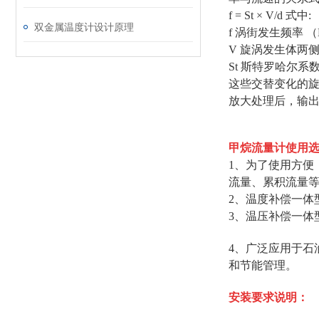
f = St × V/d 式中:
双金属温度计设计原理
f 涡街发生频率 （
V 旋涡发生体两侧
St 斯特罗哈尔系
这些交替变化的
放大处理后，输
甲烷流量计
使用
1、为了使用方便
流量、累积流量
2、温度补偿一体
3、温压补偿一体
4、广泛应用于石
和节能管理。
安装要求说明：