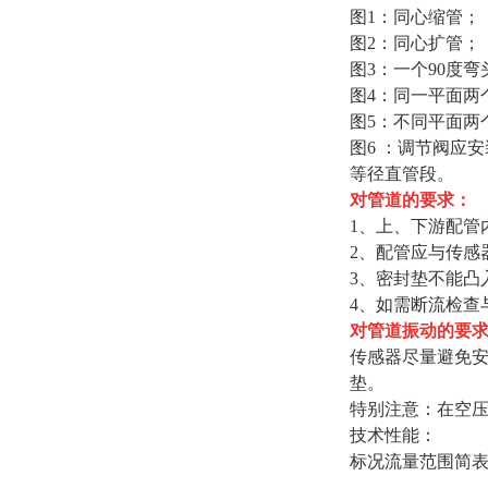
图1：同心缩管；
图2：同心扩管；
图3：一个90度弯
图4：同一平面两
图5：不同平面两
图6 ：调节阀应
等径直管段。
对管道的要求：
1、上、下游配管内
2、配管应与传感器
3、密封垫不能凸
4、如需断流检查
对管道振动的要
传感器尽量避免安
垫。
特别注意：在空
技术性能：
标况流量范围简表