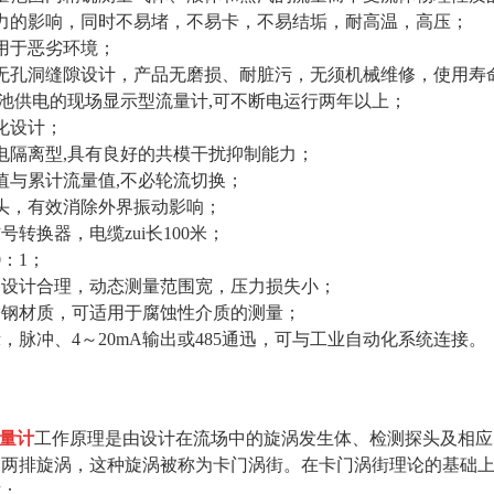
力的影响，同时不易堵，不易卡，不易结垢，耐高温，高压；
用于恶劣环境；
无孔洞缝隙设计，产品无磨损、耐脏污，无须机械维修，使用寿
电池供电的现场显示型流量计,可不断电运行两年以上；
化设计；
电隔离型,具有良好的共模干扰抑制能力；
值与累计流量值,不必轮流切换；
头，有效消除外界振动影响；
号转换器，电缆zui长100米；
0：1；
构设计合理，动态测量范围宽，压力损失小；
锈钢材质，可适用于腐蚀性介质的测量；
示，脉冲、4～20mA输出或485通迅，可与工业自动化系统连接。
量计
工作原理是由设计在流场中的旋涡发生体、检测探头及相应
的两排旋涡，这种旋涡被称为卡门涡街。在卡门涡街理论的基础
式：