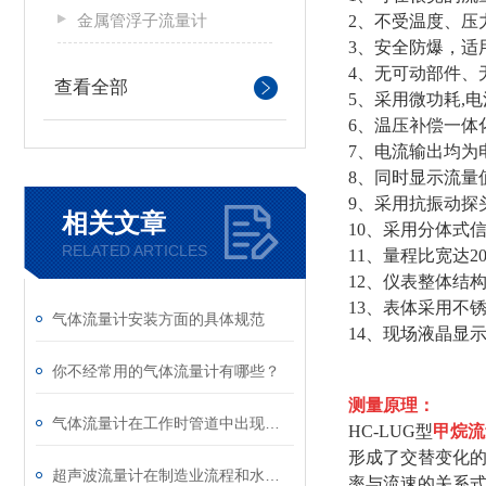
金属管浮子流量计
2、不受温度、压
3、安全防爆，适
4、无可动部件、
查看全部
5、采用微功耗,
6、温压补偿一体
7、电流输出均为
8、同时显示流量
9、采用抗振动探
相关文章
10、采用分体式信
RELATED ARTICLES
11、量程比宽达2
12、仪表整体结
13、表体采用不
气体流量计安装方面的具体规范
14、现场液晶显
你不经常用的气体流量计有哪些？
测量原理：
气体流量计在工作时管道中出现固体该怎么解决？
HC-LUG型
甲烷流
形成了交替变化
超声波流量计在制造业流程和水工业中的应用
率与流速的关系