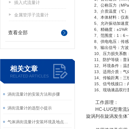
插入式流量计
2、公称压力（MPa）：DN
3、介质温度（℃）：压电式
金属管浮子流量计
4、本体材料：仪表外壳
5、允许振动加速度：压电
6、精确度：±1%R，±1
查看全部
7、范围度：1：6～1
8、供电电压：传感器：+1
9、输出信号：方波脉冲
10、压力损失系数：符合
11、防护等级：普通型I
12、环境条件：温度-2
相关文章
13、适用介质：气体
RELATED ARTICLES
14、传输距离：三线制
15、信号线接口：内螺
16、现场液晶双行显
涡街流量计的安装方法和步骤
工作原理：
涡街流量计的选型小提示
HC-LUG型青流
旋涡列在旋涡发生体
气体涡街流量计安装环境及地点要求