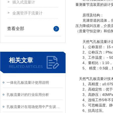
插入式流量计
量测量节流装置的设计安装和
金属管浮子流量计
原理及结构：
充满管道的流体，当它
压力降或叫压差，介质
查看全部
（质量守恒定律）和伯
天然气孔板流量计适
1、公称直径： 15 mm
2、公称压力：PN≤1
3、工作温度：－50℃≤
相关文章
4、量程比：1:10， 1
RELATED ARTICLES
5、 精度：0.5级，
天然气孔板流量计技
一体化孔板流量计使用说明
1、高精度：±0.07
2、高稳定性：优于0.
孔板流量计的行业应用分析
3、高静压：40MP
4、连续工作5年不
5、可忽略温度、静
孔板流量计在现场使用中产生误差原因
6、抗高过压。