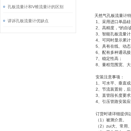
孔板流量计和V锥流量计的区别
天然气孔板流量计特
讲诉孔板流量计优缺点
1、采用进口单晶硅
2、高精度，*的自
3、智能孔板流量计
4、可同时显示累计
5、具有在线、动态全
6、配有多种通讯接
7、稳定性高；
8、量程范围宽、大于
安装注意事项：
1、可水平、垂直或
2、节流装置前，后直
3、直管段长度要求及节
4、引压管路安装应
订货时请详细提供以
（1）被测介质。
（2）zui大、常用、