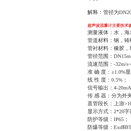
解释：管径为DN2
超声波流量计主要技术
测量液体：水，海水
管道材料：钢，铸
管衬材料：橡胶，
管径范围：DN15m
流速范围：-32m/s~
准 确 度：±1.
线 性 度：0.5%；
信号输出：4-20mA或
传 感 器：分为外
直管段长：上游>10
显示方式：2*20
防护等级：IP65；
防爆等级：ExdⅡB