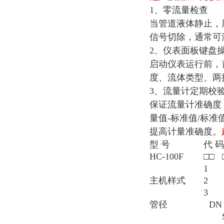
1、零流量检查
当管道液体静止，
信号切除，通常可
2、仪表面板键盘
启动仪表运行前，
度、流体类型、两
3、流量计定期校
保证流量计准确度
量值-标准值/标
提高计量准确度。
型 号
代 码
HC-100F
□
□
1
主机样式
2
3
管径
DN