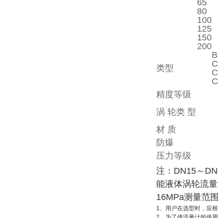
65
80
100
125
150
200
B
C
类型
C
C
精度等级
涡 轮类 型
材 质
防爆
压力等级
注：DN15～
能液体涡轮流量
16MPa测量范
1、用户在选型时，应
2、为了使流量计的使用