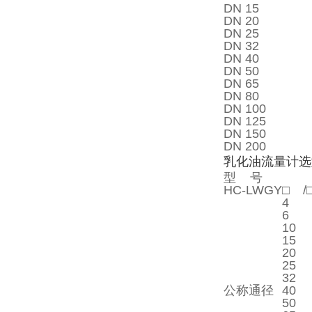
DN 15
DN 20
DN 25
DN 32
DN 40
DN 50
DN 65
DN 80
DN 100
DN 125
DN 150
DN 200
乳化油流量计选
型 号
HC-LWGY
□
/
4
6
10
15
20
25
32
公称通径
40
50