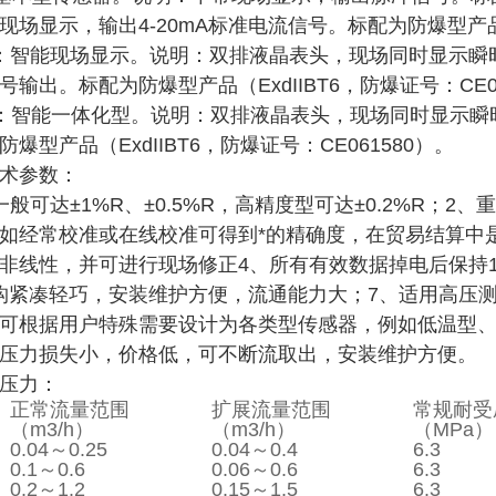
场显示，输出4-20mA标准电流信号。标配为防爆型产品（Ex
-B型：智能现场显示。说明：双排液晶表头，现场同时显
输出。标配为防爆型产品（ExdIIBT6，防爆证号：CE06
C型：智能一体化型。说明：双排液晶表头，现场同时显示瞬时
爆型产品（ExdIIBT6，防爆证号：CE061580）。
术参数：
般可达±1%R、±0.5%R，高精度型可达±0.2%R；2、
如经常校准或在线校准可得到*的精确度，在贸易结算中
非线性，并可进行现场修正4、所有有效数据掉电后保持10
、结构紧凑轻巧，安装维护方便，流通能力大；7、适用高
可根据用户特殊需要设计为各类型传感器，例如低温型、
压力损失小，价格低，可不断流取出，安装维护方便。
压力：
正常流量范围
扩展流量范围
常规耐受
（m3/h）
（m3/h）
（MPa）
0.04～0.25
0.04～0.4
6.3
0.1～0.6
0.06～0.6
6.3
0.2～1.2
0.15～1.5
6.3