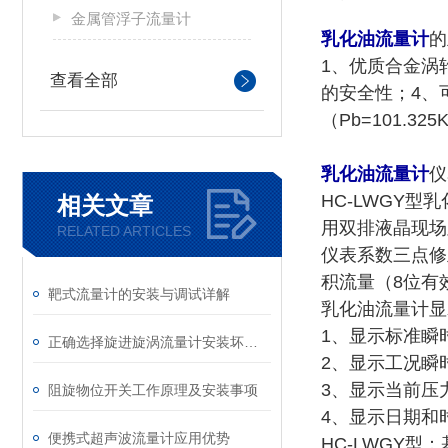
金属管浮子流量计
乳化油流量计
的
1、优质合金涡
查看全部
的安全性；4、
（Pb=101.3
乳化油流量计
仪
HC-LWGY
相关文章
用双排液晶现场
RELATED ARTICLES
仪表系数三点修
积流量（8位有
靶式流量计的安装与调试详解
乳化油流量计显
1、显示标准瞬
正确选择旋进旋涡流量计安装坏境和维修顺序
2、显示工况瞬
3、显示当前压
阻旋物位开关工作原理及安装事项
4、显示日期和
便携式超声波流量计应用优势
HC-LWGY型