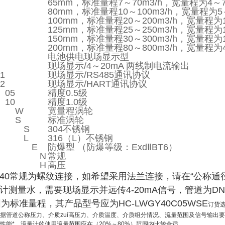
65mm，标准量程7～70m3/h，宽量程为4～70
80mm，标准量程10～100m3/h，宽量程为5～
100mm，标准量程20～200m3/h，宽量程为10
125mm，标准量程25～250m3/h，宽量程为13
150mm，标准量程30～300m3/h，宽量程为15
200mm，标准量程80～800m3/h，宽量程为40
电池供电现场显示型
现场显示/4～20mA 两线制电流输出
1
现场显示/RS485通讯协议
2
现场显示/HART通讯协议
05
精度0.5级
10
精度1.0级
W
宽量程涡轮
S
标准涡轮
S
304不锈钢
L
316（L）不锈钢
E
防爆型 （防爆等级：ExdⅡBT6）
N
常规
H
高压
DN40常规为螺纹连接，如希望采用法兰连接，请在“公称通
计测量水，需要现场显示并远传4-20mA信号，管道为DN4
围为标准量程，其产品型号应为HC-LWGY40C05WSE
订货
根据管道公称压力、介质zui高压力、介质温度、介质组分情况、流量范围及信号输出
性能*，流量计的使用流量范围应在（20%～80%）范围内比较合适。