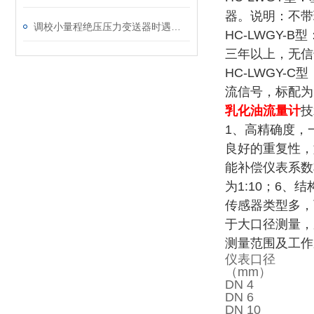
器。说明：不带现
调校小量程绝压压力变送器时遇到的问题及解决方法
HC-LWGY
三年以上，无信号
HC-LWGY-
流信号，标配为防
乳化油流量计
技
1、高精确度，一
良好的重复性，
能补偿仪表系数
为1:10；6
传感器类型多，
于大口径测量，
测量范围及工作
仪表口径
（mm）
DN 4
DN 6
DN 10