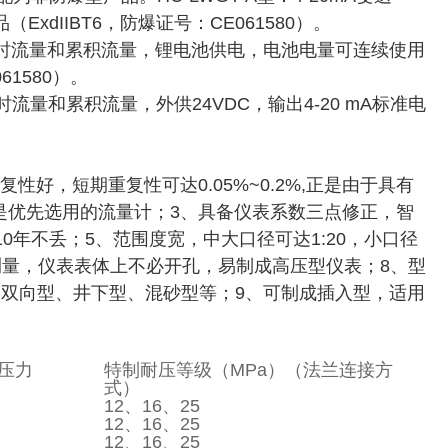
dIIBT6，防爆证号：CE061580）。
示瞬时流量和累积流量，锂电池供电，电池电量可连续使用
1580）。
流量和累积流量，外供24VDC，输出4-20 mA标准电
重复性好，短期重复性可达0.05%~0.2%,正是由于具有
是优先选用的流量计；3、具备仪表系数三点修正，智
年不丢；5、范围度宽，中大口径可达1:20，小口径
压测量，仪表表体上不必开孔，易制成高压型仪表；8、型
双向型、井下型、混砂型等；9、可制成插入型，适用
压力
特制耐压等级（MPa）（法兰连接方
式）
12、16、25
12、16、25
12、16、25