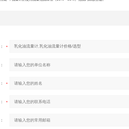
：
：
：
：
：