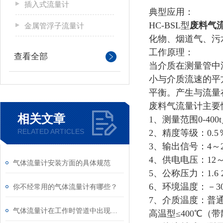
插入式流量计
典型应用：
HC-BSL型
废料气
金属管浮子流量计
化物、烟道气、污
工作原理：
查看全部
当介质在测量管中
小与介质流速的平
平衡。产生与流量
废料气流量计主要
相关文章
1、测量范围0-400
RELATED ARTICLES
2、精度等级：0.5％F
3、输出信号：4～
4、供电电压：12～
气体流量计安装方面的具体规范
5、公称压力：1.6 2.5
6、环境温度：－30
你不经常用的气体流量计有哪些？
7、介质温度：普通
气体流量计在工作时管道中出现固体该怎么解决？
高温型≤400℃（