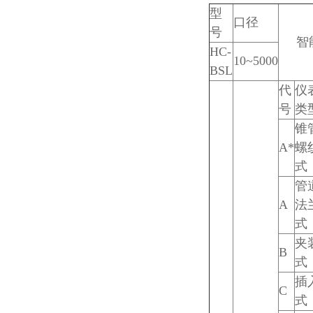
型
口径
号
智能
HC-
10~5000
BSL
代
仪
号
类
锥
A*
螺
式
管
A
法
式
夹
B
式
插
C
式