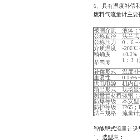
6、具有温度补偿
废料气流量计主要
被测介质
液体；
公称直径
法兰式 
公称压力
0．6～
介质温度
-200
精确度
±0.2%
1：3
范围度
1：
补偿形式
温度补
重复性
0.05%
供电电源
机内自
输出形式
现场显示
测量管材料
碳钢；
防爆等级
本安型（
防护等级
IP65；
法兰规格
流量计
智能靶式流量计选
1、选型表：