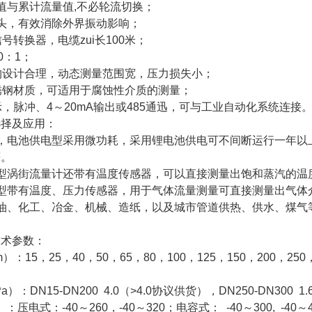
值与累计流量值,不必轮流切换；
头，有效消除外界振动影响；
号转换器，电缆zui长100米；
0：1；
构设计合理，动态测量范围宽，压力损失小；
锈钢材质，可适用于腐蚀性介质的测量；
示，脉冲、4～20mA输出或485通迅，可与工业自动化系统连接
选择及应用：
便，电池供电型采用微功耗，采用锂电池供电可不间断运行一年以
等。
体型涡街流量计还带有温度传感器，可以直接测量出饱和蒸汽的温
体型带有温度、压力传感器，用于气体流量测量可直接测量出气体
石油、化工、冶金、机械、造纸，以及城市管道供热、供水、煤气
技术参数：
：15，25，40，50，65，80，100，125，150，200，2
：DN15-DN200 4.0（>4.0协议供货），DN250-DN300 1
压电式：-40～260，-40～320；电容式： -40～300, -40