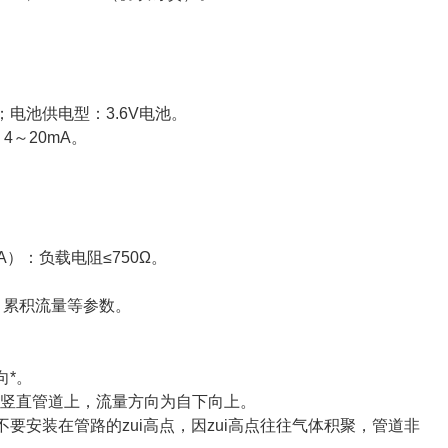
DC；电池供电型：3.6V电池。
4～20mA。
A）：负载电阻≤750Ω。
、累积流量等参数。
向*。
在竖直管道上，流量方向为自下向上。
安装在管路的zui高点，因zui高点往往气体积聚，管道非