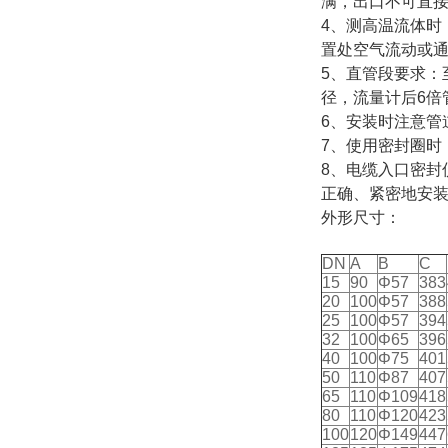
满，出口不可直
4、测高温流体
置处空气流动或
5、直管段要求：
径，流量计后6倍
6、安装时注意管
7、使用密封圈时
8、电缆入口密封仪
正确、紧密地安
外形尺寸：
DN
A
B
C
15
90
Φ57
383
20
100
Φ57
388
25
100
Φ57
394
32
100
Φ65
396
40
100
Φ75
401
50
110
Φ87
407
65
110
Φ109
418
80
110
Φ120
423
100
120
Φ149
447