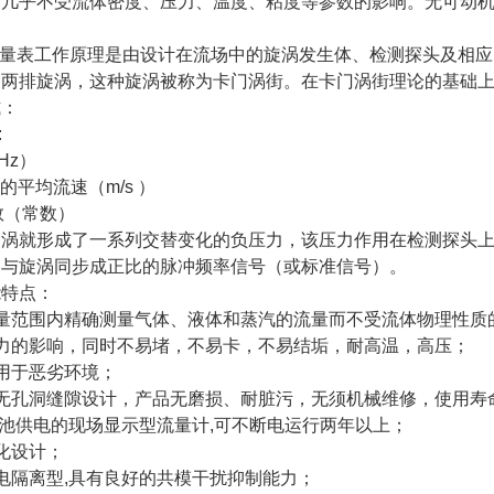
时几乎不受流体密度、压力、温度、粘度等参数的影响。无可动
量表
工作原理是由设计在流场中的旋涡发生体、检测探头及相应
的两排旋涡，这种旋涡被称为卡门涡街。在卡门涡街理论的基础
式：
:
Hz）
的平均流速（m/s ）
数（常数）
旋涡就形成了一系列交替变化的负压力，该压力作用在检测探头
出与旋涡同步成正比的脉冲频率信号（或标准信号）。
能特点：
流量范围内精确测量气体、液体和蒸汽的流量而不受流体物理性质
压力的影响，同时不易堵，不易卡，不易结垢，耐高温，高压；
用于恶劣环境；
、无孔洞缝隙设计，产品无磨损、耐脏污，无须机械维修，使用寿
电池供电的现场显示型流量计,可不断电运行两年以上；
化设计；
电隔离型,具有良好的共模干扰抑制能力；