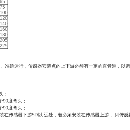
65
75
100
120
140
160
180
205
225
：
常、准确运行，传感器安装点的上下游必须有一定的直管道，以
头；
个90度弯头；
个90度弯头；
安装在传感器下游5D以 远处，若必须安装在传感器上游， 则传感