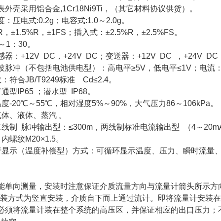
外壳采用铝合金,1Cr18Ni9Ti，（其它材料协议供货）。
压电式:0.2g；电容式:1.0～2.0g。
，±1.5%R，±1FS；插入式：±2.5%R，±2.5%FS。
～1：30。
：+12V DC，+24V DC；变送器：+12V DC ，+24V 
波脉冲（不包括电池供电型）：高电平≥5V，低电平≤1V；电流：
符合JB/T9249标准 Cd≤2.4。
型IP65 ；潜水型 IP68。
度-20℃～55℃，相对湿度5%～90%，大气压力86～106kPa。
气体、液体、蒸汽 。
线制 脉冲输出型：≤300m，两线制标准电流输出型 （4～20m
内螺纹M20×1.5。
行显示（温度补偿型）方式：可循环显示温度、压力、瞬时流量
能单向测量，安装时注意保证介质流量方向与流量计箭头所示方
安装方式为竖直安装，介质自下而上通过流计。即将流量计安装
必须将流量计装在整个系统的高压区，并保证相应的出口压力；不要