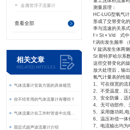
量工况体积流量
金属管浮子流量计
测量原理：
HC-LUG型
氧气计
形成了交替变化
查看全部
率与流速的关系
f = St × V/d 式中
f 涡街发生频率 （
V 旋涡发生体两侧
St 斯特罗哈尔系
相关文章
这些交替变化的
RELATED ARTICLES
放大处理后，输
氧气计量表的性
1、可在很宽的
气体流量计安装方面的具体规范
2、不受温度、
3、安全防爆，适
你不经常用的气体流量计有哪些？
4、无可动部件
5、采用微功耗,
气体流量计在工作时管道中出现固体该怎么解决？
6、温压补偿一体
7、电流输出均为
固定式超声波流量计介绍