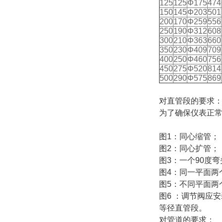
125
125
Φ175
474
150
145
Φ203
501
200
170
Φ259
556
250
190
Φ312
608
300
210
Φ363
660
350
230
Φ409
709
400
250
Φ460
756
450
275
Φ520
814
500
290
Φ575
869
对直管段的要求
为了确保仪表正
图1：同心缩管；
图2：同心扩管；
图3：一个90度弯
图4：同一平面两
图5：不同平面两
图6 ：调节阀应
等径直管段。
对管道的要求：