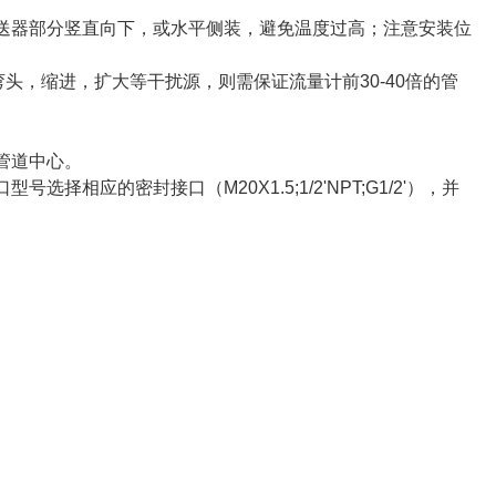
送器部分竖直向下，或水平侧装，避免温度过高；注意安装位
头，缩进，扩大等干扰源，则需保证流量计前30-40倍的管
管道中心。
应的密封接口（M20Χ1.5;1/2'NPT;G1/2'），并