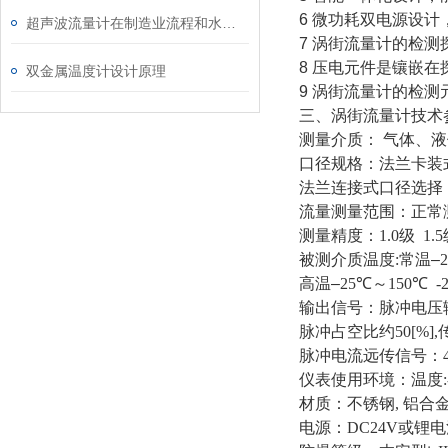
6 微功耗双电源设计
超声波流量计在制造业流程和水工业中的应用
7 涡街流量计的检
8 压电元件是镶嵌
双金属温度计设计原理
9 涡街流量计的检
三、涡街流量计技术
测量介质： 气体、
口径规格：法兰卡装
法兰连接式口径选择
流量测量范围：正常
测量精度：
1.0
级
1.5
被测介质温度
:
常温–
2
高温–
25
℃～
150
℃
-
输出信号：脉冲电压
脉冲占空比约
50[%],
脉冲电流远传信号：
仪表使用环境：温度
材质：不锈钢
,
铝合
电源：
DC24V
或锂电