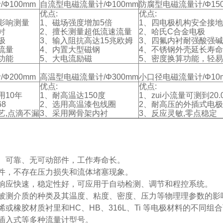
Φ100mm
自流型电磁流量计/Φ100mm
防腐型电磁流量计/Φ15
优点:
优点:
影响测量
1、磁场强度增加5倍
1、四电极机构安全接地
衬
2、擅长测量超低流速流量
2、哈氏C合金电极
极
3、输入阻抗高达15兆欧姆
3、四氟内衬耐强酸强碱
流量
4、内置大型磁钢
4、不锈钢外壳延长寿命
功能
5、大电流励磁
5、密度换算功能，轻
Φ200mm
高温型电磁流量计/Φ300mm
小口径电磁流量计/Φ10
优点:
优点:
用10年
1、耐高温达150度
1、zui小流量可测到20.
8
2、选用高温漆包线圈
2、耐高压的外插式电极
艺,点滴不漏
3、采用网骨架内衬
3、反应灵敏,零点稳定
、可靠、无可动部件，工作寿命长。
件，不存在压力损失和流体堵塞现象。
响应快速，稳定性好，可应用于自动检测、调节和程控系统。
被测介质的种类及其温度、粘度、密度、压力等物理理参数的影
或橡胶材质衬里和HC、HB、316L、Ti 等电极材料的不同组
插入式等多种流量计型号。