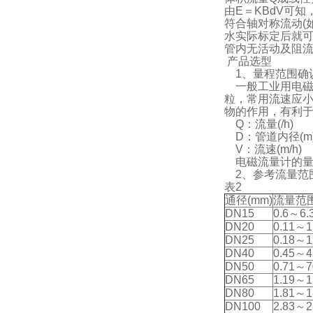
由E＝KBdV可
符合轴对称流动(
水实际标定后就
管内无活动及阻
产品选型
1、量程范围确
一般工业用电磁流量
粒，常用流速应小
物的作用，有利
Q：流量(
/h)
D：管道内径(m
V：流速(m/h)
电磁流量计的量
2、参考流量范
表2
通径(mm)
流量范围
DN15
0.6～6.
DN20
0.11～1
DN25
0.18～1
DN40
0.45～4
DN50
0.71～7
DN65
1.19～1
DN80
1.81～1
DN100
2.83～2