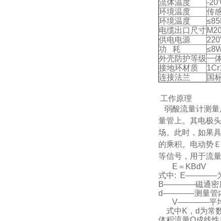
流体温度
-2
环境温度
传感
环境温度
≤8
电缆出口尺寸
M20
供电电源
220
功 耗
≤8
外壳防护等级
一体
接地环材质
1C
连接法兰
国标G
工作原理
弱酸流量计
测量
量管上。其电极
场。此时，如果具
的乘积。电动势Ｅ
等信号，用于流
E＝KBdV
式中: E――――
B――――磁通密度
d――――测量管内
V――――平均流
式中K，d为常数
体积流量Q成线性