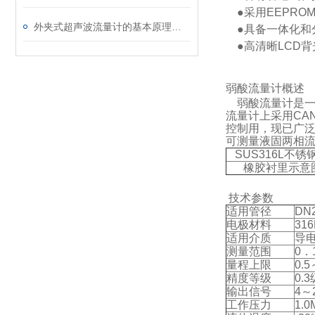
●采用EEPRO
外夹式超声波流量计的基本原理及类型
●具备一体化和
●高清晰LCD背
弱酸流量计
概述
弱酸流量计
是
流量计上采用CA
控制用，现已广
可测量液固两相
SUS316L不锈
橡胶衬里示意
技术参数
适用管径
DN
电极材料
31
适用介质
导电
测量范围
0．
量程上限
0.
精度等级
0.
输出信号
4～
工作压力
1.0