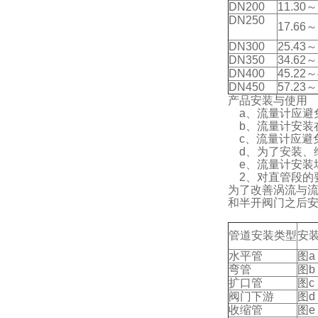
DN200
11.30～
DN250
17.66～
DN300
25.43～
DN350
34.62～
DN400
45.22～
DN450
57.23～
产品安装与使用 
a、流量计应避
b、流量计安装在
c、流量计应避
d、为了安装、
e、流量计安装
2、对直管段的
为了改善涡流与流
和半开阀门之后安
管道安装类型
安
水平管
图a
弯管
图b
扩口管
图c
阀门下游
图d
收缩管
图e