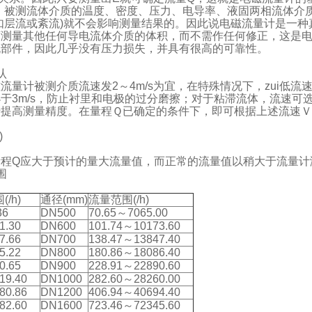
知，被测流体介质的温度、密度、压力、电导率、液固两相流体
如层流或紊流)就不会影响测量结果的。因此说电磁流量计是一
可测量其他任何导电流体介质的体积，而不需作任何修正，这是
流部件，因此几乎没有压力损失，并具有很高的可靠性。
认
计被测介质流速发2～4m/s为宜，在特殊情况下，zui低流速应不
于3m/s，防止衬里和电极的过分磨擦；对于粘滞流体，流速可选
于提高测量精度。在量程Ｑ已确定的条件下，即可根据上述流速
)
程Q应大于预计的量大流量值，而正常的流量值以稍大于流量计
围
(
/h)
通径(mm)
流量范围(
/h)
36
DN500
70.65～7065.00
1.30
DN600
101.74～10173.60
7.66
DN700
138.47～13847.40
5.22
DN800
180.86～18086.40
0.65
DN900
228.91～22890.60
19.40
DN1000
282.60～28260.00
80.86
DN1200
406.94～40694.40
82.60
DN1600
723.46～72345.60