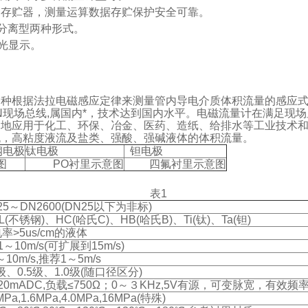
M存贮器，测量运算数据存贮保护安全可靠。
分离型两种形式。
光显示。
一种根据法拉电磁感应定律来测量管内导电介质体积流量的感应
N现场总线,属国内*，技术达到国内水平。电磁流量计在满足现场
泛地应用于化工、环保、冶金、医药、造纸、给排水等工业技术
流，高粘度液流及盐类、强酸、强碱液体的体积流量。
钢电极
钛电极
钽电极
图
PO衬里示意图
四氟衬里示意图
表1
25～DN2600(DN25以下为非标)
6L(不锈钢)、HC(哈氏C)、HB(哈氏B)、Ti(钛)、Ta(钽)
率>5us/cm的液体
1～10m/s(可扩展到15m/s)
5～10m/s,推荐1～5m/s
3级、0.5级、1.0级(随口径区分)
20mADC,负载≤750Ω；0～３KHz,5V有源，可变脉宽，有效频
MPa,1.6MPa,4.0MPa,16MPa(特殊)