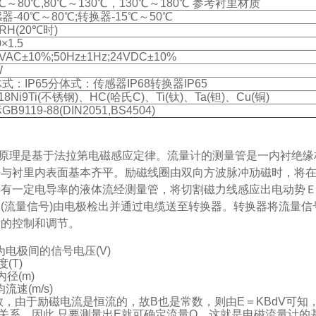
0℃～80℃,80℃～130℃，130℃～180℃ 参考衬里材质
器-40℃～80℃;转换器-15℃～50℃
5RH(20℃时)
×1.5
VAC±10%;50Hz±1Hz;24VDC±10%
W
式：IP65分体式：传感器IP68转换器IP65
r18Ni9Ti(不锈钢)、HC(哈氏C)、Ti(钛)、Ta(钽)、Cu(铜)
B9119-88(DIN2051,BS4504)
原理是基于法拉第电磁感应定律。流量计的测量管是一内衬绝缘
头与衬里内表面基本齐平。励磁线圈由双向方波脉冲劢磁时，将
有一定电导率的液体流经测量管，将切割磁力线感应出电动势Ｅ
(流量信号)由电极检出并通过电缆送至转换器。转换器将流量
量的控制和调节。
为电极间的信号电压(V)
(T)
径(m)
速(m/s)
，由于励磁电流是恒流的，故B也是常数，则由E＝KBdV可知
关系。因此,只要测量出E就可确定流量Q，这就是电磁流量计的