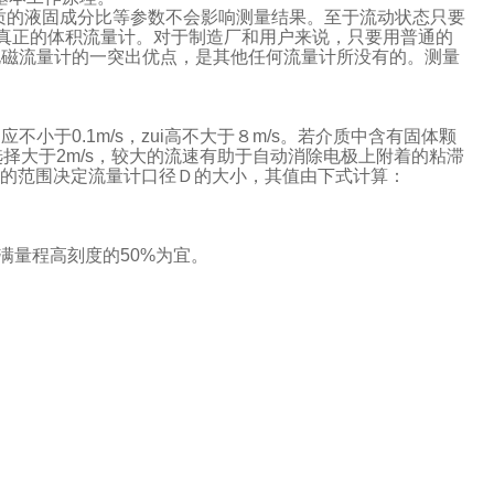
介质的液固成分比等参数不会影响测量结果。至于流动状态只要
种真正的体积流量计。对于制造厂和用户来说，只要用普通的
电磁流量计的一突出优点，是其他任何流量计所没有的。测量
小于0.1m/s，zui高不大于８m/s。若介质中含有固体颗
择大于2m/s，较大的流速有助于自动消除电极上附着的粘滞
Ｖ的范围决定流量计口径Ｄ的大小，其值由下式计算：
满量程高刻度的50%为宜。