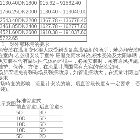
1130.40
DN1800
915.62～91562.40
1766.25
DN2000
1130.40～113040.00
2543.40
DN2200
1367.78～136778.40
3461.85
DN2400
1627.78～162777.60
4521.60
DN2600
1910.38～191037.60
5722.65
1、对外部环境的要求
免安装在温度变化很大或受到设备高温辐射的场所，若必须安装
室内,若必须安装于室外,应避免雨水淋浇,积水受淹及太阳曝晒
免安装在含有腐蚀性气体的环境中，必须安装时，须有通风措施
维护、保养、方便，在流量计周围需有充实的安装空间。
场所应避免有强磁场及强振动源，如管道振动大，在流量计两边
要求
场畸变的影响，流量计安装的前、后直管段长度有一定要求，否
装)。
标准管道式
装示意图
前直管道L
后直管道S
5D
3D
10D
5D
10D
5D
10D
5D
5D
2D