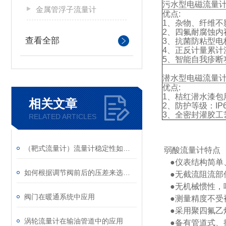
污水型电磁流量计/
金属管浮子流量计
优点:
1、杂物、纤维不
2、四氟耐腐蚀内
查看全部
3、抗菌防粘型电
4、正反计量累计
5、智能自我疹断
潜水型电磁流量计/
优点:
1、桔红潜水漆包
相关文章
2、防护等级：IP6
3、全密封灌胶工
RELATED ARTICLES
（靶式流量计）流量计稳定性如何正确理解
弱酸流量计特点
●仪表结构简单
如何根据调节阀前后的压差来选择气源压力和执行机构弹簧范围
●无截流阻流部
●无机械惯性，
阀门在暖通系统中应用
●测量精度不受
●采用聚四氟乙烯
涡轮流量计在输油管道中的应用
●备有管道式、