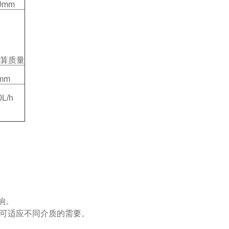
0mm
易算质量
mm
0L/h
响。
合可适应不同介质的需要。