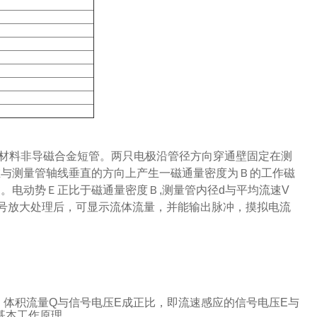
材料非导磁合金短管。两只电极沿管径方向穿通壁固定在测
在与测量管轴线垂直的方向上产生一磁通量密度为Ｂ的工作磁
。电动势Ｅ正比于磁通量密度Ｂ,测量管内径d与平均流速V
信号放大处理后，可显示流体流量，并能输出脉冲，摸拟电流
，体积流量Q与信号电压E成正比，即流速感应的信号电压E与
基本工作原理。