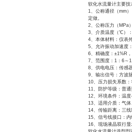
软化水流量计主要
1、公称通径（mm）：
定做。
2、公称压力（MPa）：D
3、介质温度（℃）：压电
4、本体材料：仪表外
5、允许振动加速度：压电
6、精确度：±1%R，±
7、范围度：1：6～1
8、供电电压：传感器：
9、输出信号：方波脉
10、压力损失系数：符合
11、防护等级：普通型
12、环境条件：温度-
13、适用介质：气体
14、传输距离：三线
15、信号线接口：内螺
16、现场液晶双行
软化水流量计选型型