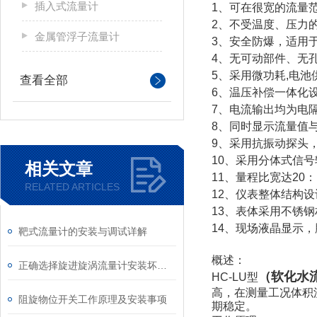
插入式流量计
1、可在很宽的流量
2、不受温度、压力
金属管浮子流量计
3、安全防爆，适用
4、无可动部件、无
5、采用微功耗,电
查看全部
6、温压补偿一体化
7、电流输出均为电
8、同时显示流量值
9、采用抗振动探头
10、采用分体式信号
相关文章
11、量程比宽达20
RELATED ARTICLES
12、仪表整体结构
13、表体采用不锈
14、现场液晶显示，
靶式流量计的安装与调试详解
概述：
正确选择旋进旋涡流量计安装坏境和维修顺序
（软化水
HC-LU型
高，在测量工况体积
阻旋物位开关工作原理及安装事项
期稳定。