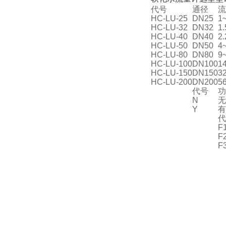
代号
通径
流
HC-LU-25
DN25
1
HC-LU-32
DN32
1
HC-LU-40
DN40
2
HC-LU-50
DN50
4
HC-LU-80
DN80
9
HC-LU-100
DN100
1
HC-LU-150
DN150
3
HC-LU-200
DN200
5
代号
功
N
无
Y
有
代
F
F
F