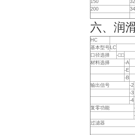
150
3
200
3
六、润
HC
基本型号
LC
口径选择
-□□
材料选择
-A
-E
-B
输出信号
-2
-3
-4
复零功能
过滤器