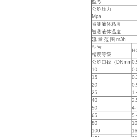
型号
公称压力
Mpa
被测液体粘度
被测液体温度
流 量 范 围 m3h
型号
H
精度等级
公称口径（DNmm
0.
10
0
15
0
20
0
25
1
40
2
50
4
65
5
80
1
100
1