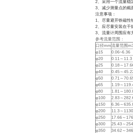
2、采用一个流量稳
3、减少测量点的截
注意事项：
1、尽量避开铁磁
2、应尽量安装在干
3、流量计周围应有
参考流量范围：
口径mm
流量范围m3
φ15
0.06~6.36
φ20
0.11～11.3
φ25
0.18～17.6
φ40
0.45～45.2
φ50
0.71～70.6
φ65
1.19～119.
φ80
1.81～180.
φ100
2.83～282.
φ150
6.36～635.
φ200
11.3～1130
φ250
17.66～176
φ300
25.43～254
φ350
34.62～346