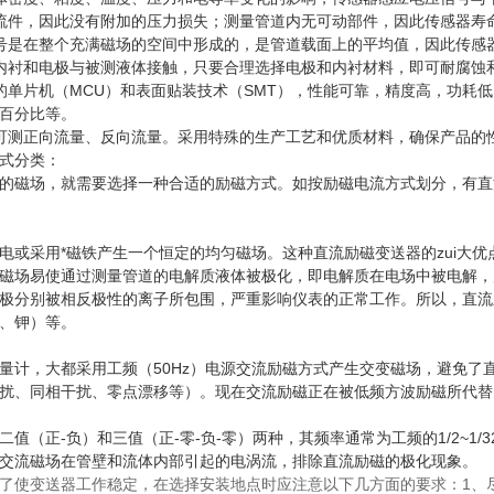
流件，因此没有附加的压力损失；测量管道内无可动部件，因此传感器寿
号是在整个充满磁场的空间中形成的，是管道载面上的平均值，因此传感
内衬和电极与被测液体接触，只要合理选择电极和内衬材料，即可耐腐蚀
的单片机（MCU）和表面贴装技术（SMT），性能可靠，精度高，功耗
百分比等。
可测正向流量、反向流量。采用特殊的生产工艺和优质材料，确保产品的
式分类：
的磁场，就需要选择一种合适的励磁方式。如按励磁电流方式划分，有直
电或采用*磁铁产生一个恒定的均匀磁场。这种直流励磁变送器的zui大
磁场易使通过测量管道的电解质液体被极化，即电解质在电场中被电解，
极分别被相反极性的离子所包围，严重影响仪表的正常工作。所以，直流
、钾）等。
量计，大都采用工频（50Hz）电源交流励磁方式产生交变磁场，避免了
扰、同相干扰、零点漂移等）。现在交流励磁正在被低频方波励磁所代替
二值（正-负）和三值（正-零-负-零）两种，其频率通常为工频的1/2~
交流磁场在管壁和流体内部引起的电涡流，排除直流励磁的极化现象。
了使变送器工作稳定，在选择安装地点时应注意以下几方面的要求：1、