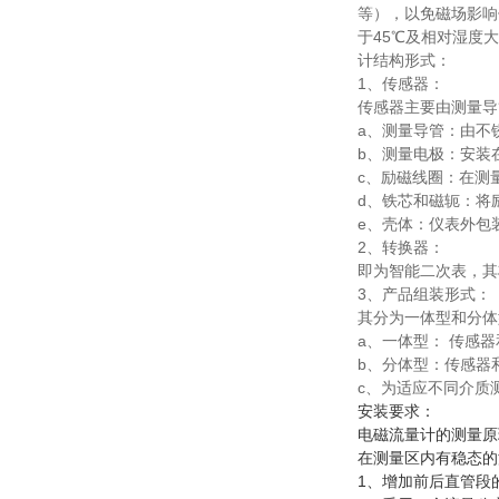
等），以免磁场影响
于45℃及相对湿度
计结构形式：
1、传感器：
传感器主要由测量
a、测量导管：由不
b、测量电极：安装
c、励磁线圈：在测
d、铁芯和磁轭：将
e、壳体：仪表外包
2、转换器：
即为智能二次表，其
3、产品组装形式：
其分为一体型和分
a、一体型： 传感
b、分体型：传感器
c、为适应不同介质
安装要求：
电磁流量计的测量原
在测量区内有稳态的
1、增加前后直管段