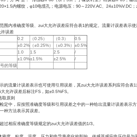
×1.5内螺纹，φ10电缆孔；电源电压：90～220V.AC、24±10%V.DC；z
范围内准确度等级、zui大允许误差应符合表1的规定。流量计误差表示
允许误差
0.2
（0.25）
（0.3）
0.5
±0.2%
（±0.25%）
（±0.3%）
±0.5%
1.0
1.5
2.5
/
±1.0%
±1.5%
±2.5%
/
号的等级
示的流量计误差表示也可使用引用误差，其zui大允许误差系列应符合表1
i大允许误差后标注FS，如±0.5%FS。
选取原则
检定中，应按照准确度等级和引用误差之中的一种给出流量计误差表示方
一种方法表示其误差。
过相应准确度等级规定的zui大允许误差值的1/3。
体密度、粘度、温度、压力和电导率变化的影响，传感器感应电压信号与