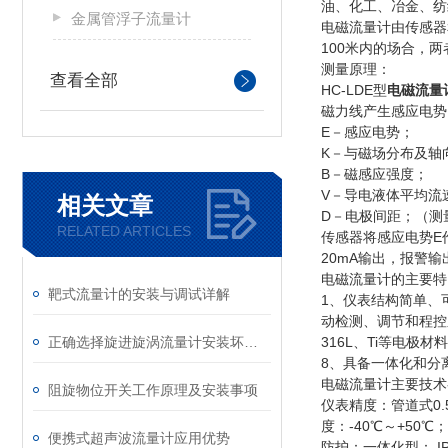
油、化工、冶金、纺
金属管浮子流量计
电磁流量计由传感器
100米内的场合，
测量原理：
查看全部
HC-LDE型
电磁流量
磁力线产生感应电势
E－感应电势；
K－与磁场分布及轴
B－磁感应强度；
V－导电液体平均流
相关文章
D－电极间距；（测
RELATED ARTICLES
传感器将感应电势E
20mA输出，报警输
电磁流量计的主要
靶式流量计的安装与调试详解
1、仪表结构简单、
动检测、调节和程控
正确选择旋进旋涡流量计安装坏境和维修顺序
316L、Ti等电
8、具备一体化和分
电磁流量计主要技术
阻旋物位开关工作原理及安装事项
仪表精度：管道式0.
度：-40℃～+50℃
便携式超声波流量计应用优势
防护：一体化型： IP