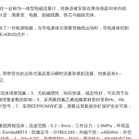
在一起称为一体型电磁流量计，转换器被安装在离传感器30米内或
部分是：测量管、电极、励磁线圈、铁芯与磁轭壳体。
装了一对检测电极，当导电液体沿测量管轴线运动时，导电液体切割
=KBVD式中：
，用带背光的点阵式液晶显示瞬时流量和累积流量。转换器有4～
议。
和流体堵塞现象；3、无机械惯性，响应快速，稳定性好，可应用于自
理量参数的影响；5、采用聚四氟乙烯或橡胶材质衬里和Hc、Hb、
计型号；7、采用EEPROM存贮器，测量运算数据存贮保护安全可靠；
液固两相流体；流速范围：0.2～8m/s；工作压力：1.6MPa；环境温
ibdⅡBT4；防爆证号：GYB01349；外磁干扰：≤400A/m；外壳
信号：4～20mA.DC，负载电阻0～750Ω；通讯输出：RS485或CAN