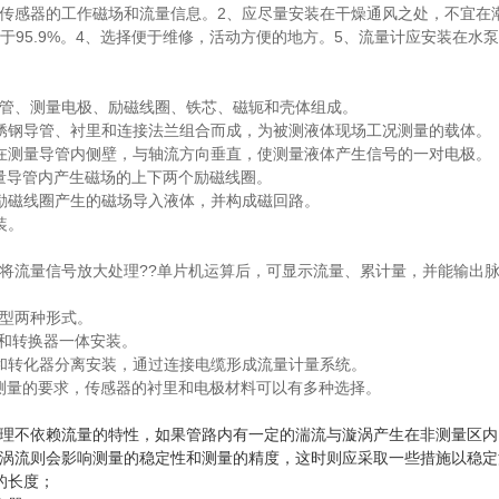
传感器的工作磁场和流量信息。2、应尽量安装在干燥通风之处，不宜在
大于95.9%。4、选择便于维修，活动方便的地方。5、流量计应安装在
导管、测量电极、励磁线圈、铁芯、磁轭和壳体组成。
锈钢导管、衬里和连接法兰组合而成，为被测液体现场工况测量的载体。
在测量导管内侧壁，与轴流方向垂直，使测量液体产生信号的一对电极。
量导管内产生磁场的上下两个励磁线圈。
励磁线圈产生的磁场导入液体，并构成磁回路。
装。
将流量信号放大处理??单片机运算后，可显示流量、累计量，并能输出
体型两种形式。
器和转换器一体安装。
和转化器分离安装，通过连接电缆形成流量计量系统。
测量的要求，传感器的衬里和电极材料可以有多种选择。
理不依赖流量的特性，如果管路内有一定的湍流与漩涡产生在非测量区内
涡流则会影响测量的稳定性和测量的精度，这时则应采取一些措施以稳定
的长度；