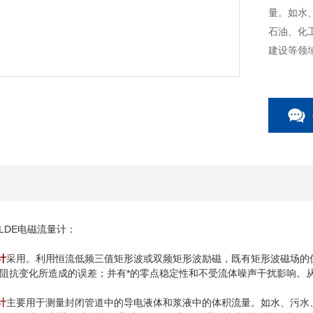
量。如水
石油、化
建设等领
-LDE电磁流量计：
计
采用。利用恒流低频三值矩形波或双频矩形波励磁，既有矩形波磁场的
阻抗变化所造成的误差；并有*的零点稳定性和不受流体噪声干扰影响。
计
主要用于测量封闭管道中的导电液体和浆液中的体积流量。如水、污水