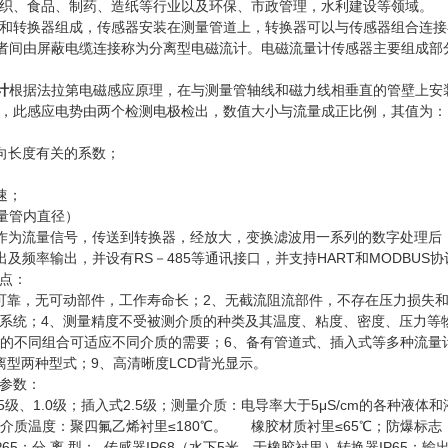
织、食品、制药、造纸等行业以及环保、市政管理，水利建设等领域。
和转换器组成，传感器安装在测量管道上，转换器可以与传感器组合连接
两者间由屏蔽电缆连接称为分离型电磁流计。电磁流量计传感器主要组成
计
根据法拉第电磁感应原理，在与测量管轴线和磁力线相垂直的管壁上安
，此感应电势由两个检测电极检出，数值大小与流量成正比例，其值为：E
向长度有关的系数；
速；
量管内直径）
作为流量信号，传送到转换器，经放大，变换滤波用一系列的数字处理后
出及频率输出，并设有RS－485等通讯接口，并支持HART和MODBUS协
特点：
可靠，无可动部件，工作寿命长；2、无截流阻流部件，不存在压力损失
系统；4、测量精度不受被测介质的种类及其温度、粘度、密度、压力等物
极材料的不同组合可适应不同介质的需要；6、备有管道式、插入式等多种流量
离型两种型式；9、高清晰度LCD背光显示。
参数：
5级、1.0级；插入式2.5级；测量介质：电导率大于5μS/cm的各种液体和
；介质温度：聚四氟乙烯衬里≤180℃。 橡胶材质衬里≤65℃；防爆标志：Exm
65；分 离 型： 传感器IP68（水下5米，于橡胶衬里）转换器IP65；输出