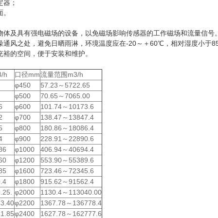
定器；
面。
性物体及具有强电磁场的设备，以免磁场影响传感器的工作磁场和流量信
燥通风之处，避免日晒雨淋，环境温度应在-20～＋60℃，相对湿度小于
充裕的空间，便于安装和维护。
/h
口径mm
流量范围m3/h
φ450
57.23～5722.65
φ500
70.65～7065.00
6
φ600
101.74～10173.6
2
φ700
138.47～13847.4
5
φ800
180.86～18086.4
4
φ900
228.91～22890.6
86
φ1000
406.94～40694.4
60
φ1200
553.90～55389.6
85
φ1600
723.46～72345.6
.4
φ1800
915.62～91562.4
.25.
φ2000
1130.4～113040.00
3.40
φ2200
1367.78～136778.4
1.85
φ2400
1627.78～162777.6