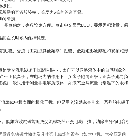
命极长。
器所需的直管段较短，长度为5倍的管道直径。
和耐磨损。
低，零点稳定，参数设定方便。点击中文显示LCD，显示累积流量，瞬
性能在长时候内保持稳定。
流励磁、交流（工频或其他频率）励磁、低频矩形波励磁和双频矩形
优点是受交流电磁场干扰影响很小，因而可以忽略液体中的自感现象的
产生正负离子，在电场力的作用下，负离子跑向正极，正离子跑向负
励磁一般只用于测量非电解质液体，如液态金属流量（常温下的汞和
直流励磁电极表面的极化干扰。但是用交流励磁会带来一系列的电磁干
。
1/32。低频方波励磁能避免交流磁场的正交电磁干扰，消除由分布电容引
尽量避免铁磁性物体及具体强电磁场的设备（如大电机、大变压器的