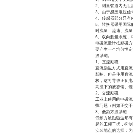
2、测量管道内无阻
3、由于感应电压信
4、传感器部分只有
5、转换器采用国际
时流量、流速、流量
6、双向测量系统，
电磁流量计按励磁方
要产生一个均匀恒定
波励磁。
1、直流励磁
直流励磁方式用直流
影响。但是使用直流
极，这将导致正负电
高温下的液态钢、锂
2、交流励磁
工业上使用的电磁流
扰问题（例如正交干
3、低频方波励磁
低频方波励磁波形有
起的工频干扰，抑制
安装地点的选择：为