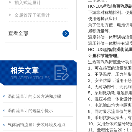
插入式流量计
HC-LUG型
过热蒸汽涡
下游非对称地排列。便
金属管浮子流量计
使用选择及应用：
为了使用方便，电池供
累积流量等。
查看全部
温度补偿一体型涡街流
温压补偿一体型带有温
HC-LUG型
智能涡街流
计量和节能管理。
过热蒸汽涡街流量计
功
1、可在很宽的流量范
相关文章
2、不受温度、压力的
RELATED ARTICLES
3、安全防爆，适用于
4、无可动部件、无孔
5、采用微功耗,电池供
涡街流量计的安装方法和步骤
6、温压补偿一体化设计
7、电流输出均为电隔离
涡街流量计的选型小提示
8、同时显示流量值与累
9、采用抗振动探头，
10、采用分体式信号转换
气体涡街流量计安装环境及地点要求
11、量程比宽达20：1