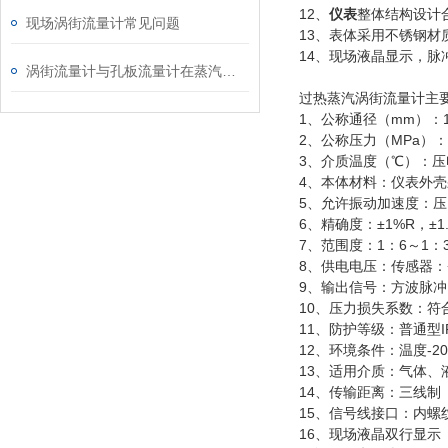
12、
仪表
整体结构设计
现场涡街流量计常见问题
13、表体采用不锈钢
14、现场液晶显示，脉
涡街流量计与孔板流量计在蒸汽使用中的对比分析
过热蒸汽涡街流量计
主
1、公称通径（mm）：15
2、公称压力（MPa）：DN
3、介质温度（℃）：压电式
4、本体材料：仪表外壳采
5、允许振动加速度：压电式
6、精确度：±1%R，±1.
7、范围度：1：6～1：
8、供电电压：传感器：+1
9、输出信号：方波脉冲
10、压力损失系数：符合J
11、防护等级：普通型IP
12、环境条件：温度-20
13、适用介质：气体、
14、传输距离：三线制 
15、信号线接口：内螺纹
16、现场液晶双行显