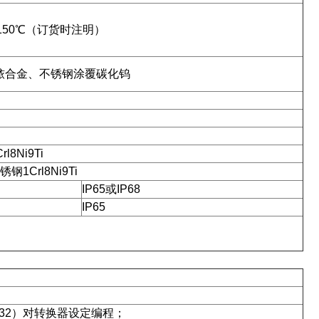
；150℃（订货时注明）
铂／铱合金、不锈钢涂覆碳化钨
l8Ni9Ti
钢1Crl8Ni9Ti
IP65或IP68
IP65
32）对转换器设定编程；