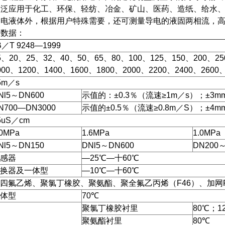
关泛应用于化工、环保、轻纺、冶金、矿山、医药、造纸、给水
导电液体外，根据用户特殊需要，还可测量导电的液固两相流，
术数据：
B／T 9248—1999
5、20、25、32、40、50、65、80、100、125、150、200、25
000、1200、1400、1600、1800、2000、2200、2400、2600、
5m／s
Nl5～DN600
示值的：±0.3％（流速≥1m／s）；±3m
N700—DN3000
示值的±0.5％（流速≥0.8m／S）；±4m
5uS／cm
.0MPa
1.6MPa
1.0MPa
Nl5～DN150
DNl5～DN600
DN200～
感器
—25℃—十60℃
换器及一体型
—10℃—十60℃
四氟乙烯、聚氯丁橡胶、聚氨酯、聚全氟乙丙烯（F46）、加网P
体型
70℃
聚氯丁橡胶衬里
80℃；
聚氨酯衬里
80℃