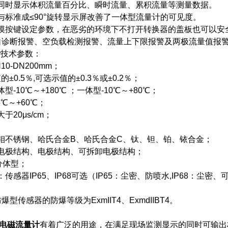
同时显示体积流量百分比、瞬时流量、累积流量等测量数据。
与标准成≤90°旋转显示屏改善了一体型流量计的可见度。
摸按键设定参数，在恶劣的环境下不打开转换器的盖板也可以安
自诊断报警、空负载检测报警、流量上下限报警及两极流量值报
计
技术参数：
0-DN200mm；
的±0.5％,可选示值的±0.3％或±0.2％；
-10℃～+180℃ ；一体型-10℃～+80℃；
5℃～+60℃；
于20μs/cm；
钼不锈钢、哈氏合金B、哈氏合金C、钛、钽、铂、铱合金；
电极结构、电极结构、可拆卸电极结构；
分体型；
传感器IP65、IP68可选（IP65：尘密、防喷水,IP68：尘密
型传感器的防爆等级为ExmIIT4、ExmdIIBT4。
电磁流量计
有着广泛的用途，在满足现场监测显示的同时可输出标