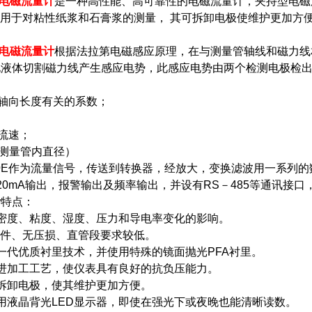
电磁流量计
是一种高性能、高可靠性的电磁流量计，夹持型电磁
适用于对粘性纸浆和石膏浆的测量，
其可拆卸电极使维护更加方便
电磁流量计
根据法拉第电磁感应原理，在与测量管轴线和磁力线
液体切割磁力线产生感应电势，此感应电势由两个检测电极检出，
轴向长度有关的系数；
流速；
测量管内直径）
势E作为流量信号，传送到转换器，经放大，变换滤波用一系列的
20mA输出，报警输出及频率输出，并设有RS－485等通讯接口，
计
特点：
密度、粘度、湿度、压力和导电率变化的影响。
部件、无压损、直管段要求较低。
一代优质衬里技术，并使用特殊的镜面抛光PFA衬里。
进加工工艺，使仪表具有良好的抗负压能力。
拆卸电极，使其维护更加方便。
用液晶背光LED显示器，即使在强光下或夜晚也能清晰读数。