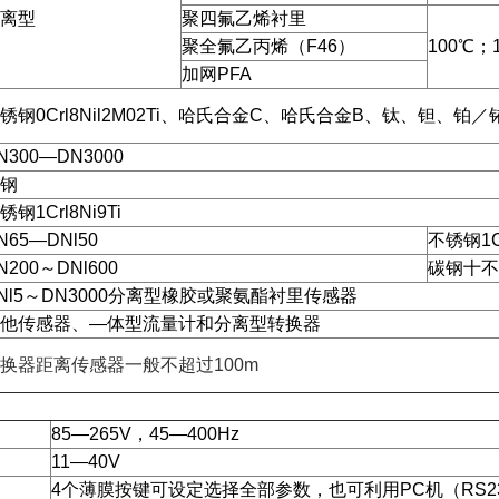
离型
聚四氟乙烯衬里
聚全氟乙丙烯（F46）
100℃
加网PFA
锈钢0Crl8Nil2M02Ti、哈氏合金C、哈氏合金B、钛、钽、
N300—DN3000
钢
锈钢1Crl8Ni9Ti
N65—DNl50
不锈钢1Cr
N200～DNl600
碳钢十不锈
Nl5～DN3000分离型橡胶或聚氨酯衬里传感器
他传感器、—体型流量计和分离型转换器
换器距离传感器一般不超过100m
：
85—265V，45—400Hz
11—40V
4个薄膜按键可设定选择全部参数，也可利用PC机（RS2