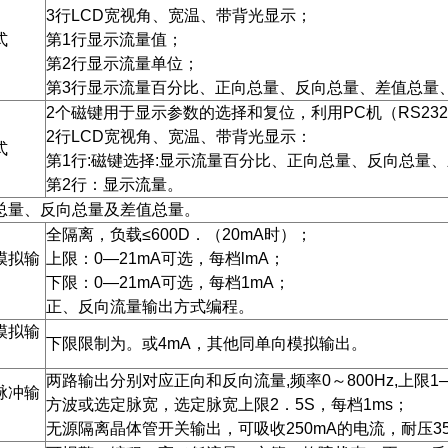
3行LCD宽视角、宽温、带背光显示；
式
第1行显示流量值；
第2行显示流量单位；
第3行显示流量百分比、正向总量、反向总量、差值总量
2个磁键用于显示参数的选择和复位，利用PC机（RS23
2行LCD宽视角、宽温、带背光显示：
式
第1行:磁键选择:显示流量百分比、正向总量、反向总量
第2行：显示流量。
总量、反向总量及差值总量。
全隔离，负载≤600D．（20mA时）；
模拟输
上限：0—21mA可选，每档lmA；
下限：0—21mA可选，每档1mA；
正、反向流量输出方式编程。
模拟输
下限限制为。或4mA，其他同单向模拟输出。
两路输出分别对应正向和反向流量,频率0～800Hz,上限1—8
脉冲输
方波或选定脉宽，选定脉宽上限2．5S，每档1ms；
无源隔离晶体管开关输出，可吸收250mA的电流，耐压3