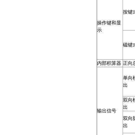
按键
操作键和显
示
磁键
内部积算器
正向
单向
出
双向
出
输出信号
双向
出