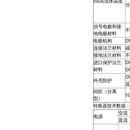
zui高流体温度
分
信号电极和接
不
地电极材料
电极机构
D
连接法兰材料
碳
接地法兰材料
不
进口保护法兰
D
材料
D
D
外壳防护
其
间距（分离
转
型）
转换器技术数据
交流
电源
直流