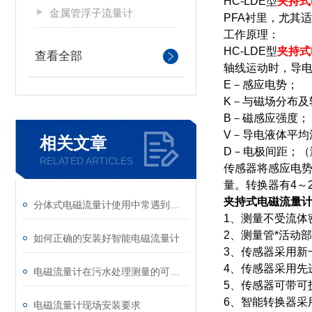
HC-LDE型
夹持式
金属管浮子流量计
PFA衬里，尤其
工作原理：
HC-LDE型
夹持式
查看全部
轴线运动时，导电
E－感应电势；
K－与磁场分布及
B－磁感应强度；
V－导电液体平均
相关文章
D－电极间距；（
RELATED ARTICLES
传感器将感应电
量。转换器有4～
夹持式电磁流量
分体式电磁流量计使用中常遇到的故障分析
1、测量不受流体
2、测量管*活动
如何正确的安装好智能电磁流量计
3、传感器采用新
4、传感器采用先
电磁流量计在污水处理测量的可行性
5、传感器可带可
6、智能转换器采
电磁流量计现场安装要求