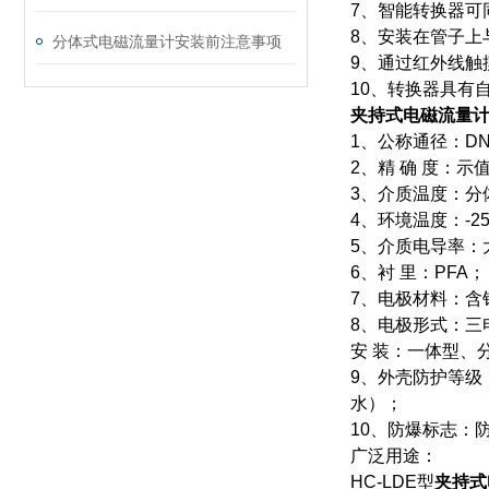
7、智能转换器可
8、安装在管子上
分体式电磁流量计安装前注意事项
9、通过红外线触
10、转换器具有
夹持式电磁流量
1、公称通径：DN1
2、精 确 度：示值
3、介质温度：分体型
4、环境温度：-2
5、介质电导率：大
6、衬 里：PFA；
7、电极材料：含
8、电极形式：三
安 装：一体型、
9、外壳防护等级：
水）；
10、防爆标志：防爆
广泛用途：
HC-LDE型
夹持式