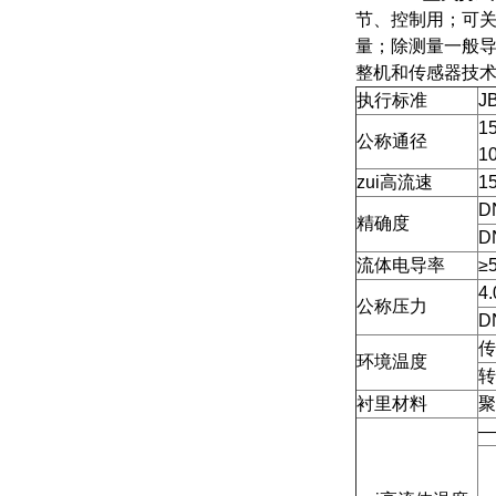
节、控制用；可
量；除测量一般
整机和传感器技
执行标准
J
1
公称通径
1
zui高流速
1
D
精确度
D
流体电导率
≥
4
公称压力
D
传
环境温度
转
衬里材料
聚
—