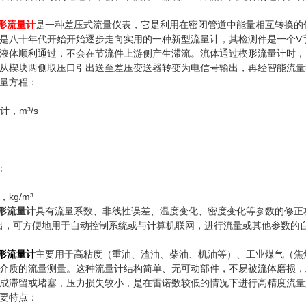
形流量计
是一种差压式流量仪表，它是利用在密闭管道中能量相互转换的
是八十年代开始开始逐步走向实用的一种新型流量计，其检测件是一个V
液体顺利通过，不会在节流件上游侧产生滞流。流体通过楔形流量计时，
从楔块两侧取压口引出送至差压变送器转变为电信号输出，再经智能流量
量方程：
计，m³/s
；
，kg/m³
形流量计
具有流量系数、非线性误差、温度变化、密度变化等参数的修正功
C）输出，可方便地用于自动控制系统或与计算机联网，进行流量或其他参数的
形流量计
主要用于高粘度（重油、渣油、柴油、机油等）、工业煤气（焦
介质的流量测量。这种流量计结构简单、无可动部件，不易被流体磨损，
成滞留或堵塞，压力损失较小，是在雷诺数较低的情况下进行高精度流量
要特点：