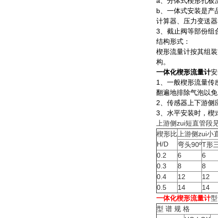
a、分体式楔形孔板
b、一体式安装是产
计算器、压力变送器
3、截止阀等部份组
结构形式：
楔形流量计按其组装
构。
一体化楔形流量计
安
1、一般楔形流量传
翻遍地排除气泡以免
2、传感器上下游侧
3、水平安装时，楔
上游侧zui短直管段
楔形比
上游侧zui
H/D
弯头90º
T形
0.2
6
6
0.3
8
8
0.4
12
12
0.5
14
14
一体化楔形流量计
型
型 谱 规 格