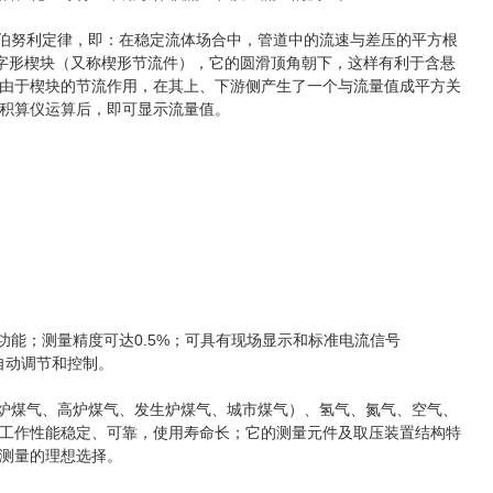
伯努利定律，即：在稳定流体场合中，管道中的流速与差压的平方根
字形楔块（又称楔形节流件），它的圆滑顶角朝下，这样有利于含悬
由于楔块的节流作用，在其上、下游侧产生了一个与流量值成平方关
积算仪运算后，即可显示流量值。
能；测量精度可达0.5%；可具有现场显示和标准电流信号
自动调节和控制。
炉煤气、高炉煤气、发生炉煤气、城市煤气）、氢气、氮气、空气、
工作性能稳定、可靠，使用寿命长；它的测量元件及取压装置结构特
测量的理想选择。