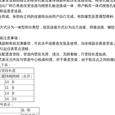
流量变送器由独立的楔形孔板流量传感器和差压变送器组成。楔形孔板流
品出厂时己将差压变送器与楔形孔板连接成一体，用户购买一体式楔形孔
和温度变送器。
合而成。各部份之间的连接组合由用户自己完成。有防爆型及普通型两种
方式分为一体型和分离型，按其连接方式分为法兰连接、焊接连接、螺纹
装注意事项：
感器附有前后测量管，可在水平或垂直安装及使用。当传感器在垂直管道
引起仪表零点漂移。
应配置直管段，管道内壁应光滑、清洁、无附着物，只管段长度如表。
式差压元件应与管道中心线成90度。对于垂直安装，由于取压点之间轻
见下表：
小直管段长度
三通
球阀
闸阀（全开）
10
6
11
6
14
8
16
10
号表示：
说 明