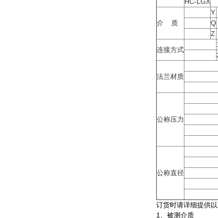
HC-LGX
Y
介 质
Q
Z
连接方式
法兰材质
公称压力
公称直径
订货时请详细提供以
1、被测介质