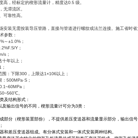
度高，经标定的楔形流量计，精度达0.5 级。
力，无滞流区。
长、可靠性高。
。
现场安装无需按装导压管路，直接与管道进行螺纹或法兰连接。施工省时省
术参数：
5%～±1.0%；
%F.S/Y；
m/s；
达十年以上；
1；
围：下限300，上限达1×106以上；
500MPa·S；
.1~60MPa；
0~560℃。
类及结构形式：
及输出信号的不同，楔形流量计可分为3类：
成部分（楔形装置部份），不提供差压变送器和流量显示部分，输出信号
；
器和差压变送器组成。有分体式安装和一体式安装两种结构。