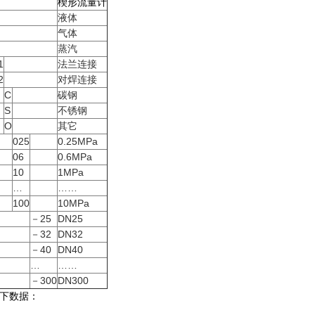
楔形流量计
液体
气体
蒸汽
1
法兰连接
2
对焊连接
C
碳钢
S
不锈钢
O
其它
025
0.25MPa
06
0.6MPa
10
1MPa
…
……
100
10MPa
－25
DN25
－32
DN32
－40
DN40
…
……
－300
DN300
下数据：