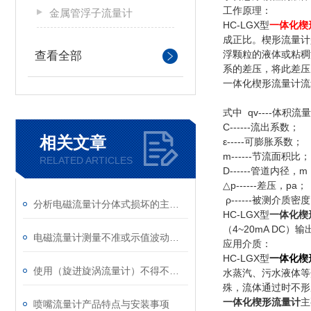
工作原理：
金属管浮子流量计
HC-LGX型
一体化楔
成正比。楔形流量计
浮颗粒的液体或粘稠
查看全部
系的差压，将此差压
一体化楔形流量计流
式中 qv----体积流量
C------流出系数；
相关文章
ε-----可膨胀系数；
m------节流面积比；
RELATED ARTICLES
D------管道内径，m
△p------差压，pa；
ρ------被测介质密度
分析电磁流量计分体式损坏的主要原因
HC-LGX型
一体化楔
（4~20mA D
电磁流量计测量不准或示值波动原因总结
应用介质：
HC-LGX型
一体化楔
使用（旋进旋涡流量计）不得不注意的几个问题
水蒸汽、污水液体等
殊，流体通过时不形
一体化楔形流量计
主
喷嘴流量计产品特点与安装事项