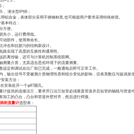
0×1.5；
6；
5， 潜水型IP68；
采用铝合金，表体部分采用不锈钢材质,也可根据用户要求采用特殊材质。
计
基本特点：
分方便。
损失小，运行费用低。
无可动部件，使用寿命长。
，抗冲击和抗脏污的结构新设计。
放电路实现了高度的互换性和通用性。
可远距离传输，还可与计算机控制系统联网。
接触测量介质，尤其适合恶劣环境下的流量测量。
参数设定和调试在出厂前已完成，一般通电后即可正常工作。
围内，输出信号不受被测介质物理性质和组分变化的影响，仪表系数仅与旋涡发
计
安装方法：
要在安装处开一个φ87圆孔。
流量计提供的连接法兰，要求开口法兰短管必须垂直管道并且短管的轴线与管道
上有加工的凸台，凸台和管道外壁对齐，然后进行焊接。
涡街流量计
选型表：