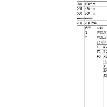
040
400mm
045
450mm
050
500mm
--------
--------
200
2000mm
代号
功能1
N
无温压
Y
有温压
代号
输
F1
4
F2
4
F3
R
代
J1
J2
J3