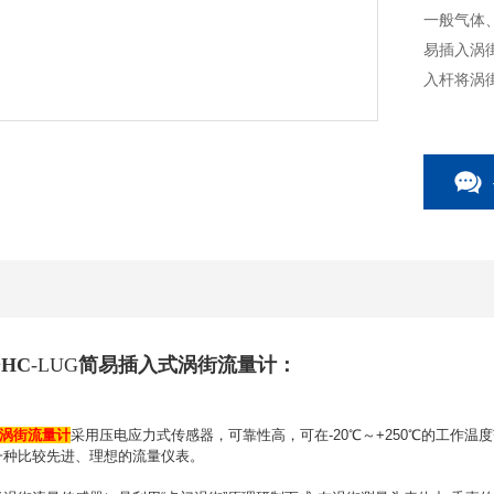
一般气体
易插入涡
入杆将涡
流速与平
HC
-LUG
简易
插入式涡街流量计
：
涡街流量计
采用压电应力式传感器，可靠性高，可在-20℃～+250℃的工作
一种比较先进、理想的流量仪表。