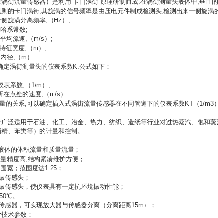
涡街流量传感器）是利用“卡门涡街”原理研制而成.在涡街测量头表体中,垂直
的卡门涡街,其旋涡的信号频率是由压电元件制成检测头,检测出来一侧旋涡的分离频率
三角柱一侧旋涡分离频率,（Hz）;
特罗哈系常数;
内平均流速,（m/s）;
柱特征宽度,（m）;
头内径,（m）.
确定涡街测量头的仪表系数K.公式如下：
/V点
头仪表系数,（1/m）;
所在点处的速度,（m/s）.
量的关系,可以确定插入式涡街流量传感器在不同管道下的仪表系数KT（1/m3
计
广泛适用于石油、化工、冶金、热力、纺织、造纸等行业对过热蒸汽、饱和蒸
酒精、苯类等）的计量和控制。
体,液体的体积流量和质量流量；
测量精度高,结构紧凑维护方便；
围宽；范围度达1:25；
振传感头；
抗振传感头，使仪表具有一定抗环境振动性能；
50℃。
传感器，可实现放大器与传感器分离（分离距离15m）；
计
技术参数：