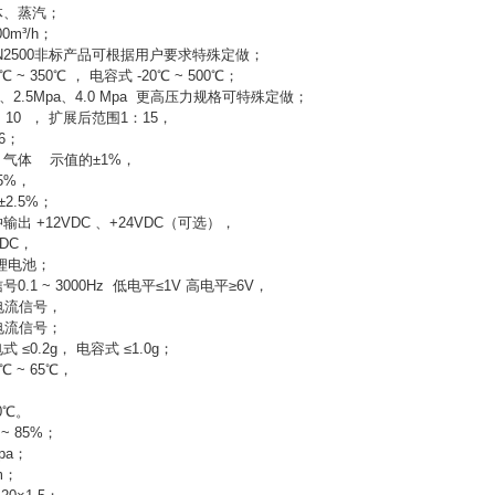
体、蒸汽；
0m³/h；
DN2500非标产品可根据用户要求特殊定做；
~ 350℃ ， 电容式 -20℃ ~ 500℃；
a、2.5Mpa、4.0 Mpa 更高压力规格可特殊定做；
10 ， 扩展后范围1：15，
6；
气体 示值的±1%，
5%，
2.5%；
出 +12VDC 、+24VDC（可选），
DC，
示型 仪表自带锂电池；
1 ~ 3000Hz 低电平≤1V 高电平≥6V，
C电流信号，
C电流信号；
≤0.2g， 电容式 ≤1.0g；
℃ ~ 65℃，
，
0℃。
 85%；
pa；
m；