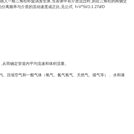
的插入一根三角柱即旋涡发生体,当表体中有介质流过时,则在三角柱的两侧交
与介质的流动速度成正比,见公式 f=V*St/1-1.27d/D
）,从而确定管道内平均流速和体积流量。
汽、压缩空气和一般气体（氧气、氮气氢气、天然气、煤气等） 、水和液