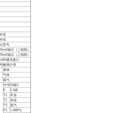
补偿
补偿
出型号
-20mA输出（二线制）
-20mA输出（三线制）
S485通讯接口
号
被测介质
液体
气体
蒸汽
代号
功能2
E
2.5级
T1
常温
T2
高温
T3
蒸汽
P1
1.6MPa