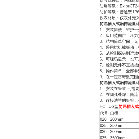
信号线接口：内螺纹M2
防爆等级：ExibⅡCT2-
防护等级：普通型 IP6
仪表材质：仪表外壳
简易插入式涡街流量
1、安装简便，维护十
2、应用范围广，压力
3、结构简单牢固，
4、采用抗机械振动
5、从检测探头到运
6、可现场显示，也
7、检测元件不直接
8、操作简单，全部
9、在一定雷诺数范
简易插入式涡街流量
1、安装在管道上,需
2、在圆孔处焊上随
3、连接法兰的短管
HC-LUG型
简易插入式
代号
口径
020
200mm
025
250mm
030
300mm
035
3500mm