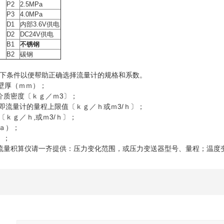
P2
2.5MPa
P3
4.0MPa
D1
内部3.6V供电
D2
DC24V供电
B1
不锈钢
B2
碳钢
以下条件以便帮助正确选择流量计的规格和系数。
×壁厚（ｍｍ）；
介质密度〔ｋｇ／ｍ3〕；
量即流量计的量程上限值〔ｋｇ／ｈ或ｍ3/ｈ〕；
量〔ｋｇ／ｈ,或ｍ3/ｈ〕；
Ｐａ）；
）；
流量积算仪请一齐提供：压力变化范围，或压力变送器型号、量程；温度