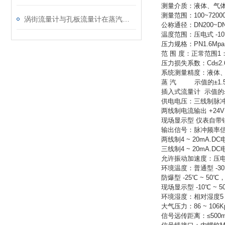
测量介质：液体、气
测量范围：100~72000
涡街流量计与孔板流量计在蒸汽使用中的对比分析
公称通径：DN200~
温度范围：压电式 -10℃ 
压力规格：PN1.6Mp
范 围 度：正常范围1：
压力损失系数：Cd≤2.
系统测量精度：液体、
蒸 汽 示值的±1.
插入式流量计 示值的±
供电电压：三线制脉冲输
两线制电流输出 +24V
现场显
输出信号：脉冲频率信号0.
两线制4 ~ 20mA.D
三线制4 ~ 20mA.D
允许振动加速度：压电式 
环境温度：普通型 -30
防爆型 -25℃ ~ 50℃
现场显示型 -10℃ ~ 5
环境湿度：相对湿度5 ~
大气压力：86 ~ 106K
信号远传距离：≤500