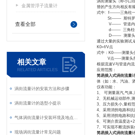
涡街测量头（即小口径
金属管浮子流量计
替的产生方向相反有规则
式中: f---------
St-------- 斯
查看全部
V-------- 管道
d-------- 三角
D-------- 测量
通过大量的实验测试,
K0=f
式中：K0-------测量
V点------测量头
相关文章
根据流速V与管道内流
RELATED ARTICLES
应用范围：
简易插入式涡街流量
体（如：水、汽油、
仪表功能：
涡街流量计的安装方法和步骤
1、 可测量蒸汽,气
2、无机械运动部件,
涡街流量计的选型小提示
3、压力损失小,量程范
4、采用消扰电路和抗
5、采用消扰电路和
气体涡街流量计安装环境及地点要求
6、可测介质温度达+2
7、可实现不断流拆装
现场涡街流量计常见问题
简易插入式涡街流量