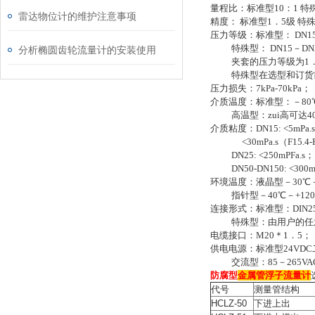
量程比：标准型10：1 特
雷达物位计的维护注意事项
精度： 标准型1．5级 特
压力等级：标准型： DN15－DN
特殊型： DN15－DN50 2
分析椭圆齿轮流量计的安装使用
夹套的压力等级为1．6
特殊型在选型和订货前
压力损失：7kPa-70kPa；
介质温度：标准型：－80℃-
高温型：zui高可达40
介质粘度：DN15: <5mPa.s
<30mPa.s（F15.4-F
DN25: <250mPFa.s；
DN50-DN150: <300m
环境温度：液晶型－30℃－
指针型－40℃－+12
连接形式：标准型：DIN2
特殊型：由用户的任意
电缆接口：M20＊1．5；
供电电源：标准型24VDC二
交流型：85－265VAC
防腐型
金属管浮子流量计
代号
测量管结构
HCLZ-50
下进上出