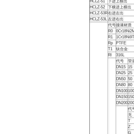
HCLZ-51
下进上横出
HCLZ-52
下横进上横出
HCLZ-53R
右进左出
HCLZ-53L
左进右出
代号
接液材质
R0
0Cr18Ni2
R1
1Cr18Ni9T
Rp
PTFE
T1
钛合金
Rl
316L
代号
管
DN15
15
DN25
25
DN50
50
DN80
80
DN100
10
DN150
15
DN200
20
代
无
T
Z
G