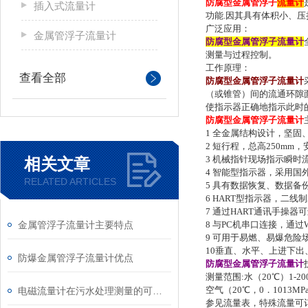
防腐型金属管浮子
流量计
插入式流量计
功能.
因其具有体积小、压
广泛应用：
金属管浮子流量计
防腐型金属管浮子流量计
测量与过程控制。
工作原理：
查看全部
防腐型金属管浮子流量计
（或锥管）间的流通环隙
使指示器正确地指示此时
防腐型金属管浮子流量计
1 全金属结构设计，坚
2 短行程，总高250mm，
3 机械指针现场指示瞬时
相关文章
4 智能型指示器，采用
RELATED ARTICLES
5 具有数据恢复、数据备
6 HART型指示器，二线制
7 通过HART通讯手操器
8 与PC机串口连接，通过
金属管浮子流量计主要特点
9 可用于易燃、易爆危险
10垂直、水平、上进下
防爆金属管浮子流量计优点
防腐型金属管浮子流量计
测量范围:水（20℃）1-200
空气（20℃，0．1013MP
电磁流量计在污水处理测量的可行性
参见流量表，特殊流量可