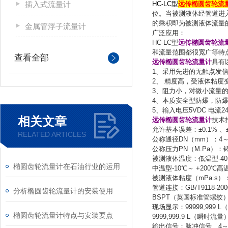
插入式流量计
HC-LC型
远传椭圆齿轮流
位。当被测液体经管道进
的乘积即为被测液体流量
金属管浮子流量计
广泛应用：
HC-LC型
远传椭圆齿轮流
和流量范围都很宽广等特
查看全部
远传椭圆齿轮流量计
具有
1、采用先进的无触点发
2、 精度高，受液体粘度
3、阻力小，对微小流量
4、本质安全型防爆，防爆标志
5、输入电压5VDC 电流2
相关文章
远传椭圆齿轮流量计
技术
允许基本误差：±0.1% 、±0
RELATED ARTICLES
公称通径DN（mm）：4～
公称压力PN（M.Pa）：铸铁（
被测液体温度：低温型-40～
椭圆齿轮流量计在石油行业的运用
中温型-10℃～ +200℃高温
被测液体粘度（mPa.s）：0
管道连接：GB/T9118-
分析椭圆齿轮流量计的安装使用
BSPT（英国标准管螺纹
现场显示：99999,999 L
椭圆齿轮流量计特点与安装要点
9999,999.9 L（瞬时流量
输出信号：脉冲信号、4～20