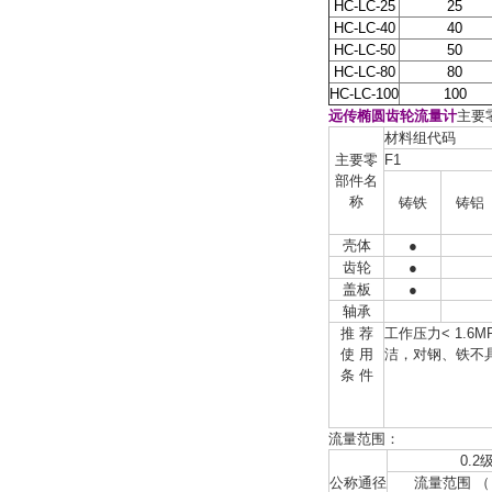
HC-LC-25
25
HC-LC-40
40
HC-LC-50
50
HC-LC-80
80
HC-LC-100
100
远传椭圆齿轮流量计
主要
材料组代码
主要零
F1
部件名
称
铸铁
铸铝
壳体
●
齿轮
●
盖板
●
轴承
推 荐
工作压力< 1.6
使 用
洁，对钢、铁不
条 件
流量范围：
0.2
公称通径
流量范围 （ 