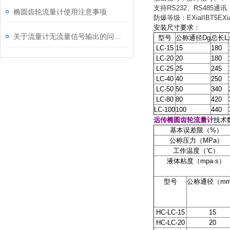
支持RS232、RS485通
椭圆齿轮流量计使用注意事项
防爆等级：EXiaIIBT5EX
安装尺寸要求：
关于流量计无流量信号输出的问题解析
型号
公称通径Dg
总长L
LC-15
15
180
LC-20
20
180
LC-25
25
245
LC-40
40
250
LC-50
50
340
LC-80
80
420
LC-100
100
440
远传椭圆齿轮流量计
技术
基本误差限（%）
公称压力（MPa）
工作温度（℃）
液体粘度（mpa·s）
型号
公称通径（m
HC-LC-15
15
HC-LC-20
20