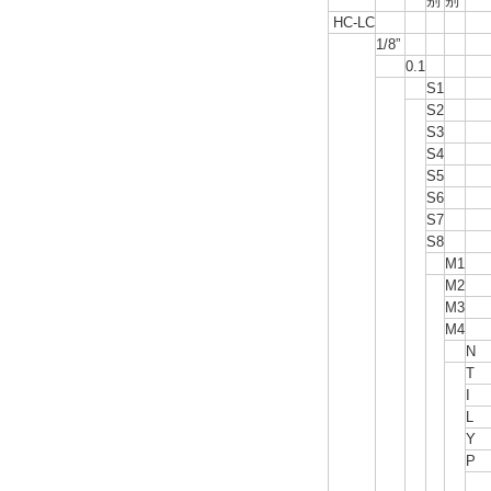
别
别
HC-LC
1/8”
0.1
S1
S2
S3
S4
S5
S6
S7
S8
M1
M2
M3
M4
N
T
I
L
Y
P