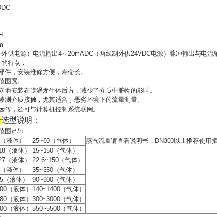
DDC
H
m
外供电源）电流输出4～20mADC（两线制外供24VDC电源）脉冲输出与电
计
的特点：
动部件，安装维修方便，寿命长。
范围宽。
独立地安装在旋涡发生体后方，减少了介质中脏物的影响。
与被测介质接触，尤其适合于恶劣环境下的流量测量。
可远传，还可与计算机控制系统联网。
选型说明：
计
范围㎡/h
10（液体）
25~60（气体）
蒸汽流量请查看说明书，DN300以上推荐使用
~18（液体）
15~150（气体）
~27（液体）
22.6~150（气体）
55（液体）
35~350（气体）
135（液体）
90~900（气体）
200（液体）
140~1400（气体）
480（液体）
300~3000（气体）
800（液体）
550~5500（气体）