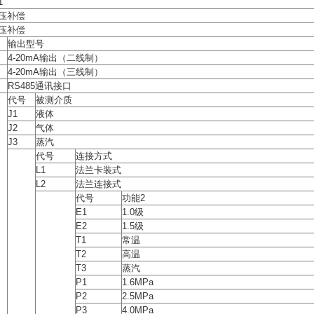
1
压补偿
压补偿
输出型号
4-20mA输出（二线制）
4-20mA输出（三线制）
RS485通讯接口
代号
被测介质
J1
液体
J2
气体
J3
蒸汽
代号
连接方式
L1
法兰卡装式
L2
法兰连接式
代号
功能2
E1
1.0级
E2
1.5级
T1
常温
T2
高温
T3
蒸汽
P1
1.6MPa
P2
2.5MPa
P3
4.0MPa