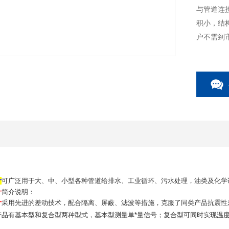
与管道连
积小，结
户不需到
计
可广泛用于大、中、小型各种管道给排水、工业循环、污水处理，油类及化学
计
简介说明：
计
采用先进的差动技术，配合隔离、屏蔽、滤波等措施，克服了同类产品抗震性
产品有基本型和复合型两种型式，基本型测量单*量信号；复合型可同时实现温