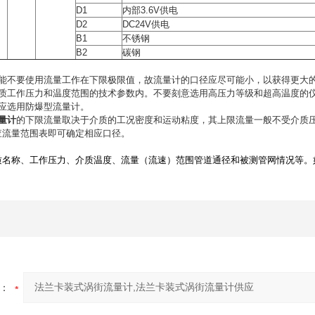
D1
内部3.6V供电
D2
DC24V供电
B1
不锈钢
B2
碳钢
可能不要使用流量工作在下限极限值，故流量计的口径应尽可能小，以获得更大
介质工作压力和温度范围的技术参数内。不要刻意选用高压力等级和超高温度的
应选用防爆型流量计。
量计
的下限流量取决于介质的工况密度和运动粘度，其上限流量一般不受介质
查流量范围表即可确定相应口径。
质名称、工作压力、介质温度、流量（流速）范围管道通径和被测管网情况等。
：