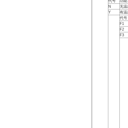
代号
功能
N
无温
Y
有温
代号
F1
F2
F3