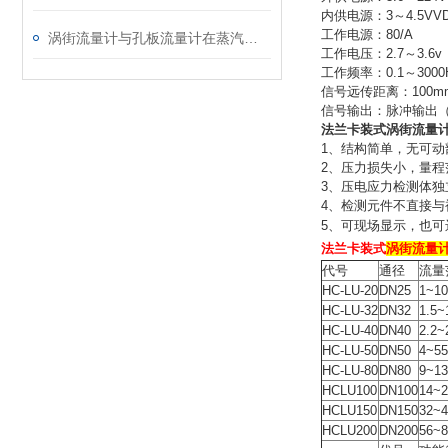
内供电源：3～4.5VV
工作电源：80/A
涡街流量计与孔板流量计在蒸汽使用中的对比分析
工作电压：2.7～3.6v
工作频率：0.1～3000
信号远传距离：100m
信号输出：脉冲输出（
法兰卡装式涡街流量
1、结构简单，无可
2、压力损失小，量程
3、压电应力检测体
4、检测元件不直接
5、可现场显示，也
法兰卡装式
涡街流量
代号
通径
流量
HC-LU-20
DN25
1~
HC-LU-32
DN32
1.5
HC-LU-40
DN40
2.2
HC-LU-50
DN50
4~
HC-LU-80
DN80
9~
HCLU100
DN100
14~
HCLU150
DN150
32~
HCLU200
DN200
56~