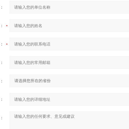
：
：
：
：
：
：
：