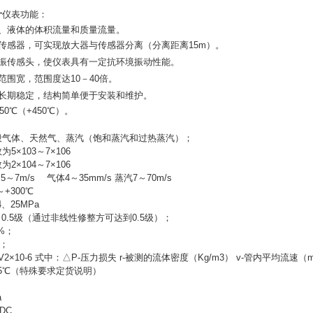
计
仪表功能：
体、液体的体积流量和质量流量。
传感器，可实现放大器与传感器分离（分离距离15m）。
抗振传感头，使仪表具有一定抗环境振动性能。
范围宽，范围度达10－40倍。
，长期稳定，结构简单便于安装和维护。
0℃（+450℃）。
般气体、天然气、蒸汽（饱和蒸汽和过热蒸汽）；
×103～7×106
×104～7×106
～7m/s 气体4～35mm/s 蒸汽7～70m/s
+300℃
、25MPa
、0.5级（通过非线性修整方可达到0.5级）；
%；
i；
V2×10-6 式中：△P-压力损失 r-被测的流体密度（Kg/m3） v-管内平均流速（m
55℃（特殊要求定货说明）
a
DC