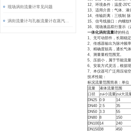
12、环境条件：温度-20℃
现场涡街流量计常见问题
13、适用介质：气体、液
14、传输距离：三线制 脉
涡街流量计与孔板流量计在蒸汽使用中的对比分析
15、信号线接口：内螺纹M2
16、现场液晶双行显示
一体化涡街流量计
的特点
1、无可动部件，长期稳
2、传感器输出为脉冲频
3、精确度较高，通长气体
4、测量量程范围宽。
5、压损小，属于节能流
6、安装方式灵活，根据
7、本仪器可广泛用压缩
技术性能：
标况流量范围简表：单位（
流量
液体流量范围
口径
zui小流量
zui大流
DN25
0.9
14
DN40
2.5
35
DN50
3.3
55
DN80
8
150
DN100
14
240
DN150
38
450