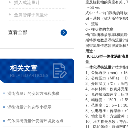
插入式流量计
度及柱状物的宽度有关，
f＝St·v/d
式中：f－卡门涡街的释放
金属管浮子流量计
St－系数（称为斯特罗哈
v－流速
d－柱状物的宽度
查看全部
卡门涡街释放频率f和流
斯特罗哈数是涡街流量计的
涡街流量传感器得旋涡释
用途：
HC-LUG型
一体化涡街流
量。
相关文章
一体化涡街流量计
技术指
1、公称通径（mm）：15，
RELATED ARTICLES
2、公称压力（MPa）：DN15
3、介质温度（℃）：压电式：-
4、本体材料：仪表外壳采用
涡街流量计的安装方法和步骤
5、允许振动加速度：压电式:0
6、精确度：±1%R，±1.5
7、范围度：1：6～1：30
涡街流量计的选型小提示
8、供电电压：传感器：+12V
9、输出信号：方波脉冲（
气体涡街流量计安装环境及地点要求
10、压力损失系数：符合JB/
11、防护等级：普通型IP65