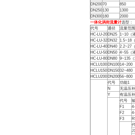
DN200
70
850
DN250
130
1300
DN300
180
2000
一体化涡街流量计
选型：
代号
通径
流量范围
HC-LU-20
DN25
1~10（
HC-LU-32
DN32
1.5~1
HC-LU-40
DN40
2.2~2
HC-LU-50
DN50
4~55（
HC-LU-80
DN80
9~135
HCLU100
DN100
14~20
HCLU150
DN150
32~48
HCLU200
DN200
56~80
代号
功能1
N
无温压
Y
有温压
代号
F1
4
F2
4
F3
R
J