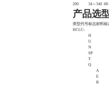
200
34～340
68
产品选
类型代号
标志
材料标
HCLC-
H
U
N
SP
T
Q
A
E
B