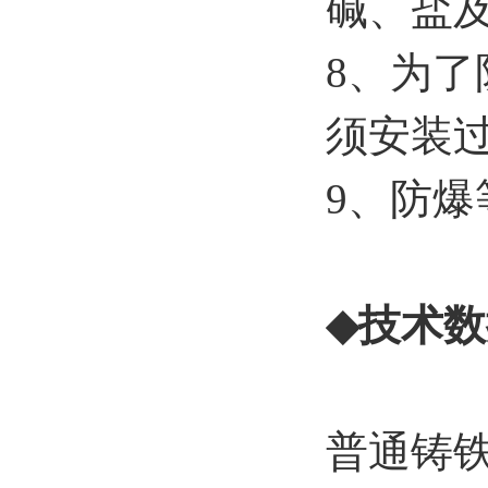
碱、盐
8、为
须安装
9、防爆等
◆技术数
普通铸铁