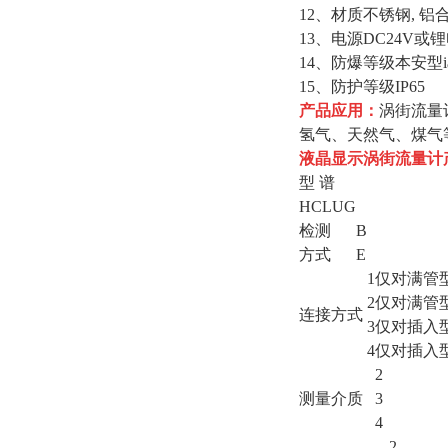
12、材质不锈钢, 铝
13、电源DC24V或锂
14、防爆等级本安型iaI
15、防护等级IP65
产品应用：
涡街流量
氢气、天然气、煤气
液晶显示涡街流量计
型 谱
HCLUG
检测
B
方式
E
1
仅对满管
2
仅对满管
连接方式
3
仅对插入
4
仅对插入
2
测量介质
3
4
2