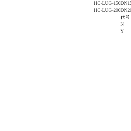
HC-LUG-150
DN1
HC-LUG-200
DN2
代号
N
Y