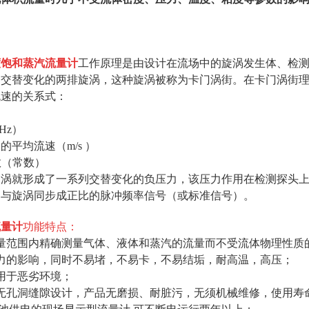
度饱和蒸汽流量计
工作原理是由设计在流场中的旋涡发生体、检
了交替变化的两排旋涡，这种旋涡被称为卡门涡街。在卡门涡街
流速的关系式：
Hz）
的平均流速（m/s ）
数（常数）
旋涡就形成了一系列交替变化的负压力，该压力作用在检测探头
出与旋涡同步成正比的脉冲频率信号（或标准信号）。
流量计
功能特点：
流量范围内精确测量气体、液体和蒸汽的流量而不受流体物理性质
压力的影响，同时不易堵，不易卡，不易结垢，耐高温，高压；
用于恶劣环境；
、无孔洞缝隙设计，产品无磨损、耐脏污，无须机械维修，使用寿