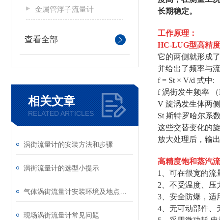
金属管浮子流量计
长期稳定。
工作原理：
查看全部
HC-LUG型
高精
它的两侧就形成
并给出了频率与
f = St × V/d 式中:
f 涡街发生频率 （
相关文章
V 旋涡发生体两侧
RELATED ARTICLES
St 斯特罗哈尔系
这些交替变化的
放大处理后，输
涡街流量计的安装方法和步骤
高精度饱和蒸汽
涡街流量计的选型小提示
1、可在很宽的
2、不受温度、
气体涡街流量计安装环境及地点要求
3、安全防爆，适
4、无可动部件
现场涡街流量计常见问题