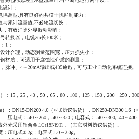
电池供电的现场显示型流量计,可不断电运行两年以上；
化设计；
电隔离型,具有良好的共模干扰抑制能力；
值与累计流量值,不必轮流切换；
头，有效消除外界振动影响；
号转换器，电缆zui长100米；
0：1；
构设计合理，动态测量范围宽，压力损失小；
锈钢材质，可适用于腐蚀性介质的测量；
示，脉冲、4～20mA输出或485通迅，可与工业自动化系统连接。
m）
：
15
，
25
，
40
，
50
，
65
，
80
，
100
，
125
，
150
，
200
，
250
，
30
a）
：
DN15-DN200 4.0（>4.0
协议供货
）
，
DN250-DN300 1.6（>
）：压电式：
-40
～
260
，
-40
～
320
；电容式：
-40
～
300, -40
～
400
表外壳采用铝合金
,1Cr18Ni9Ti
，
（
其它材料协议供货
）。
度：压电式
:0.2g；
电容式
:1.0
～
2.0g。