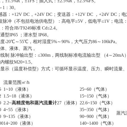
R
，
±1.5%R
，
±1FS
；插入式：
±2.5%R
，
±2.5%FS。
～
1
：
30。
感器：
+12V DC
，
+24V DC
；变送器：
+12V DC
，
+24V DC
；电
波脉冲
（
不包括电池供电型
）
：高电平
≥5V
，低电平
≤1V
；电流
数：符合
JB/T9249
标准
Cd≤2.4。
普通型
IP65 ；
潜水型
IP68。
温度
-20
℃～
55
℃，相对湿度
5%
～
90%
，大气压力
86
～
106kPa。
气体、液体、蒸汽
。
三线制
脉冲输出型：
≤300m
，两线制标准电流输出型
（4
～
20mA
：内螺纹
M20×1.5。
行显示（温度补偿型）方式：可循环显示温度、压力、瞬时流量
流量范围㎡/h
5
1~10（液体）
25~60（气体）
2
1.5~18（液体）
15~150（气体）
0
2.2~
高精度饱和蒸汽流量计
27（液体）
22.6~150（气体）
0
4~55（液体）
35~350（气体）
蒸汽
0
9~135（液体）
90~900（气体）
00
14~200（液体）
140~1400（气体）