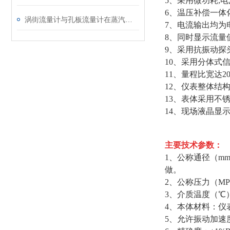
5、采用微功耗,
6、温压补偿一体
涡街流量计与孔板流量计在蒸汽使用中的对比分析
7、电流输出均为
8、同时显示流量
9、采用抗振动探
10、采用分体式信
11、量程比宽达2
12、仪表整体结
13、表体采用不
14、现场液晶显
主要技术参数：
1、
公称通径
（m
做。
2、
公称压力
（MP
3、介质温度
（
℃
4、
本体材料：仪
5、
允许振动加速