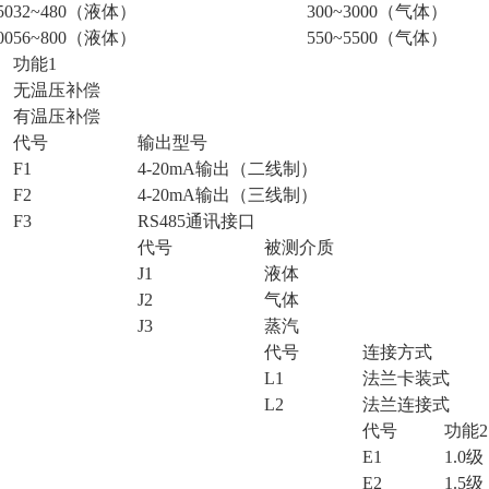
50
32~480（液体）
300~3000（气体）
00
56~800（液体）
550~5500（气体）
功能1
无温压补偿
有温压补偿
代号
输出型号
F1
4-20mA输出（二线制）
F2
4-20mA输出（三线制）
F3
RS485通讯接口
代号
被测介质
J1
液体
J2
气体
J3
蒸汽
代号
连接方式
L1
法兰卡装式
L2
法兰连接式
代号
功能2
E1
1.0级
E2
1.5级