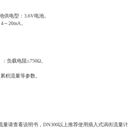
池供电型：
3.6V
电池。
：
4
～
20mA。
）
：负载电阻
≤750Ω。
、累积流量等参数。
流量请查看说明书，DN300以上推荐使用插入式涡街流量计