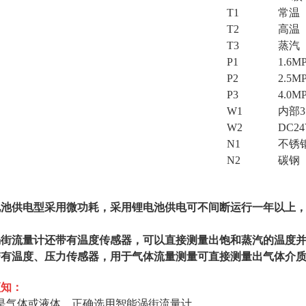
T1
常温
T2
高温
T3
蒸汽
P1
1.6M
P2
2.5M
P3
4.0M
W1
内部3
W2
DC2
N1
不锈
N2
碳钢
：
电池供电型采用微功耗，采用锂电池供电可不间断运行一年以上
。
涡街流量计还带有温度传感器，可以直接测量出饱和蒸汽的温度
带有温度、压力传感器，用于气体流量测量可直接测量出气体介
须知：
是气体或液体，正确选用智能涡街流量计。