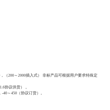
0
，
（200
～
2000
插入式
）
非标产品可根据用户要求特殊定
1.6
协议供货
） 。
，
-40
～
450
（协议订货）。