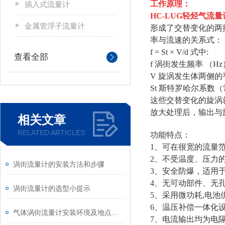
工作原理：
插入式流量计
HC-LUG
轻烃气流量
金属管浮子流量计
形成了交替变化的两
率与流速的关系式：
f = St × V/d 式中:
查看全部
f 涡街发生频率 （Hz
V 旋涡发生体两侧的平
St 斯特罗哈尔系数
这些交替变化的旋涡
放大处理后，输出与
相关文章
RELATED ARTICLES
功能特点：
1、可在很宽的流量
2、不受温度、压力
涡街流量计的安装方法和步骤
3、安全防爆，适用
4、无可动部件、无
涡街流量计的选型小提示
5、采用微功耗,电
6、温压补偿一体化
气体涡街流量计安装环境及地点要求
7、电流输出均为电