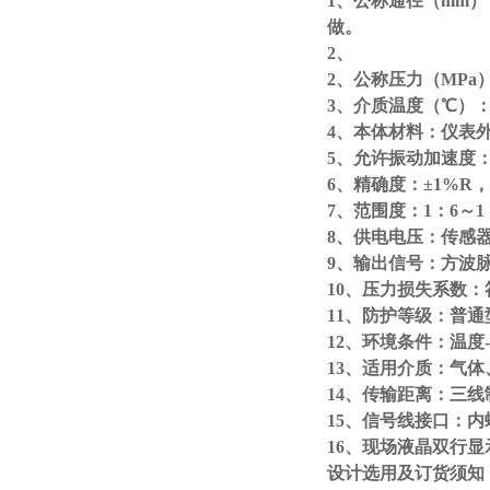
1、
公称通径
（mm）
做。
2、
2、
公称压力
（MPa
3、介质温度
（
℃
）
4、
本体材料：仪表
5、
允许振动加速度
6、
精确度：
±1%R
，
7、
范围度：
1
：
6
～
1
8、
供电电压：传感
9、
输出信号：方波
10、
压力损失系数：
11、
防护等级：普通
12、
环境条件：温度
13、
适用介质：气体
14、
传输距离：三线
15、
信号线接口：内
16、
现场液晶双行显
设计选用及订货须知