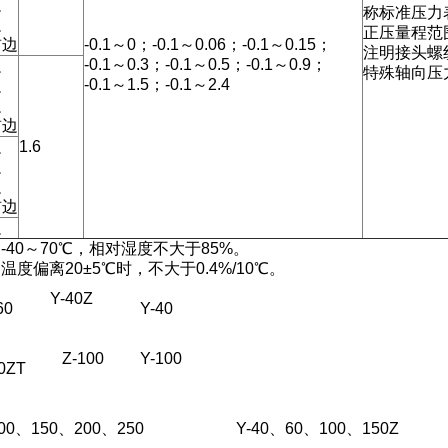
边
称标准压力
边
正压量程范
前边
-0.1～0；-0.1～0.06；-0.1～0.15；
注明接头螺纹M
-0.1～0.3；-0.1～0.5；-0.1～0.9；
边
特殊轴向压
-0.1～1.5；-0.1～2.4
边
边
前边
边
1.6
边
边
前边
边
40～70℃，相对湿度不大于85%。
偏离20±5℃时，不大于0.4%/10℃。
Y-40Z
0
Y-40
Z-100
Y-100
0ZT
0、150、200、250
Y-40、60、100、150Z