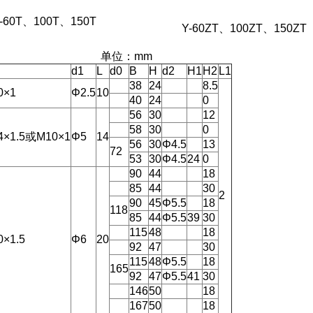
00T、150T
Y-60ZT、100ZT、150ZT
单位：mm
d1
L
d0
B
H
d2
H1
H2
L1
38
24
8.5
0×1
Φ2.5
10
40
24
0
56
30
12
58
30
0
4×1.5或M10×1
Φ5
14
56
30
Φ4.5
13
72
53
30
Φ4.5
24
0
90
44
18
85
44
30
2
90
45
Φ5.5
18
118
85
44
Φ5.5
39
30
115
48
18
0×1.5
Φ6
20
92
47
30
115
48
Φ5.5
18
165
92
47
Φ5.5
41
30
146
50
18
167
50
18