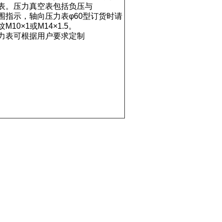
表。压力真空表包括负压与
围指示，轴向压力表φ60型订货时请
10×1或M14×1.5。
力表可根据用户要求定制