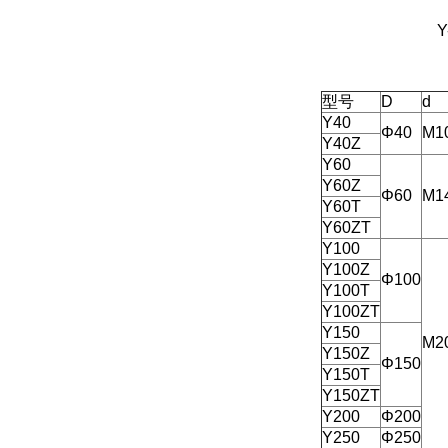
Y-60T、1
型号
D
d
Y40
Φ40
M1
Y40Z
Y60
Y60Z
Φ60
M1
Y60T
Y60ZT
Y100
Y100Z
Φ100
Y100T
Y100ZT
Y150
M2
Y150Z
Φ150
Y150T
Y150ZT
Y200
Φ200
Y250
Φ250