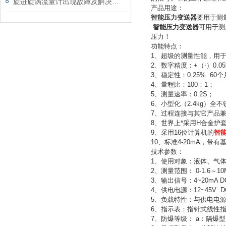
旋进旋涡流量计出现故障及解决办法
产品用途：
智能压力变送器
要用于测
智能压力变送器
可用于测
压力！
功能特点：
1、超级的测量性能，用
2、
数字精度：+（-）0.0
3、
稳定性：0.25% 60
4、
量程比：100：1；
5、
测量速率：0.2S；
6、
小型化（2.4kg）全
7、
过程连接与其它产品兼
8、
世界上*采用H合金护
9、
采用16位计算机的
智
10、
标准4-20mA，带
技术参数：
1、
使用对象：液体、气
2、
测量范围： 0-1.6～10
3、
输出信号：4~20mA 
4、
供电电源：12~45V 
5、
负载特性：与供电电源有
6、
指示表：指针式线性指
7、
防爆等级： a：隔爆型（Ex