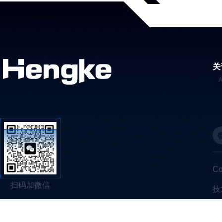
关
C
扫码加微信
技