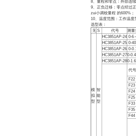
8、
量程和零点：外部连
9、
正负迁移：零点经过正
zui小调校量程 的600%；
10、
温度范围：工作温度范
选型表：
无
S
代号
测量
HC3851AP-24
0-6
HC3851AP-25
0-4
HC3851AP-26
0-0
HC3851AP-27
0-0.
HC3851AP-28
0-1
代
F22
F23
模
智
F24
拟
能
F25
型
型
F33
F35
F44