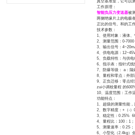
真空基准室，它可以
工作原理：
智能负压力变送器
被
两侧绝缘片上的电极
正比的信号。和的工
技术参数：
1、
使用对象：液体、
2、
测量范围：0-7000
3、
输出信号：4~20m
4、
供电电源：12~45
5、
负载特性：与供电电
6、
指示表：指针式线
7、
防爆等级： a：隔爆型（
8、
量程和零点：外部
9、
正负迁移：零点经
zui小调校量程 的600
10、
温度范围：工作温
功能特点：
1、超级的测量性能
2、
数字精度：+（-）0
3、
稳定性：0.25% 
4、
量程比：100：1；
5、
测量速率：0.2S；
6、
小型化（2.4kg