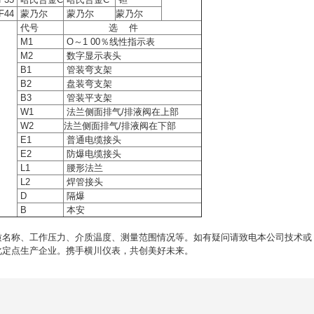
F44
蒙乃尔
蒙乃尔
蒙乃尔
代号
选 件
M1
O～1 00％线性指示表
M2
数字显示表头
B1
管装弯支架
B2
盘装弯支架
B3
管装平支架
W1
法兰侧面排气/排液阀在上部
W2
法兰侧面排气/排液阀在下部
E1
普通电缆接头
E2
防爆电缆接头
L1
腰形法兰
L2
焊管接头
D
隔爆
B
本安
质名称、工作压力、介质温度、测量范围情况等。如有疑问请致电本公司技术或
化定点生产企业。携手横川仪表，共创美好未来。