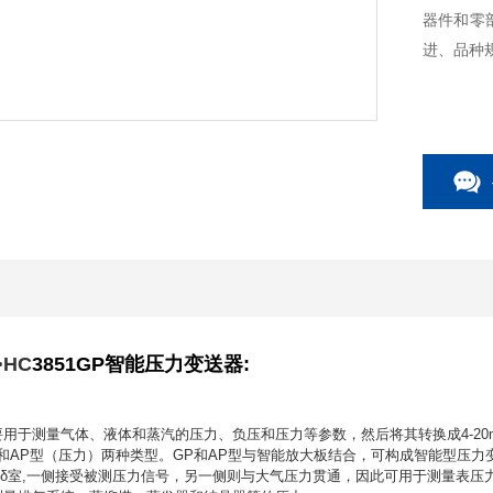
器件和零
进、品种
HC
3851GP智能压
力变送器:
要用于测量气体、液体和蒸汽的压力、负压和压力等参数，然后将其转换成4-20m
和AP型（压力）两种类型。GP和AP型与智能放大板结合，可构成智能型压力
的δ室,一侧接受被测压力信号，另一侧则与大气压力贯通，因此可用于测量表压