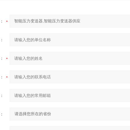
：
：
：
：
：
：