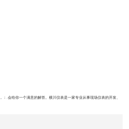
，：.会给你一个满意的解答。横川
仪表
是一家专业从事现场仪表的开发、