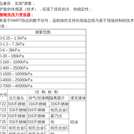
品兼容，实现*测量；
金护套的传感器（技术），实现了优良的冷、热稳定性；
智能负压力变送器
；
，带有基于HART协议的数字信号，远程操控支持向现场总线与基于现场控制的技
型表：
测量范围
0-0.25～1.5kPa
0-1.2～7.2kPa
0-6～36kPa
0-30～180kPa
0-160～1000kPa
0-400～2500kPa
0-1600～10000kPa
0-4000～25000kPa
0-7000～40000kPa
结 构 材 料
代号
法兰接头
排气/排液阀
隔离膜片
灌充液体
F22
316不锈钢
316不锈钢
316不锈钢
F23
316不锈钢
316不锈钢
哈氏合金C
F24
316不锈钢
316不锈钢
蒙乃尔
F25
316不锈钢
316不锈钢
钽
硅油
F33
哈氏合金C
哈氏合金C
哈氏合金C
F35
哈氏合金C
哈氏合金C
钽