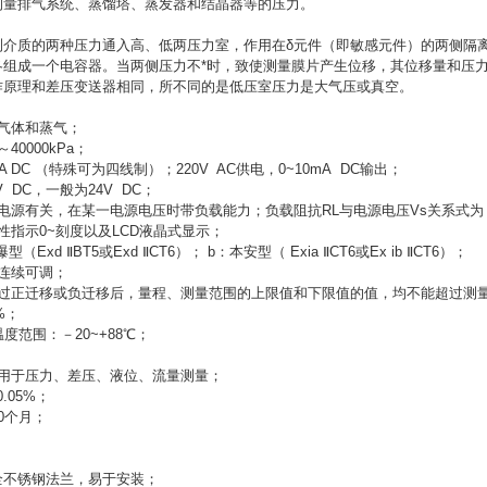
测量排气系统、蒸馏塔、蒸发器和结晶器等的压力。
测介质的两种压力通入高、低两压力室，作用在δ元件（即敏感元件）的两侧隔
各组成一个电容器。当两侧压力不*时，致使测量膜片产生位移，其位移量和压
作原理和差压变送器相同，所不同的是低压室压力是大气压或真空。
气体和蒸气；
～40000kPa；
A DC （特殊可为四线制）；220V AC供电，0~10mA DC输出；
V DC，一般为24V DC；
源有关，在某一电源电压时带负载能力；负载阻抗RL与电源电压Vs关系式为：RL
性指示0~刻度以及LCD液晶式显示；
Exd ⅡBT5或Exd ⅡCT6）； b：本安型（ Exia ⅡCT6或Ex ib ⅡCT6）；
连续可调；
过正迁移或负迁移后，量程、测量范围的上限值和下限值的值，均不能超过测量范围上
%；
度范围：－20~+88℃；
，用于压力、差压、液位、流量测量；
.05%；
60个月；
）全不锈钢法兰，易于安装；