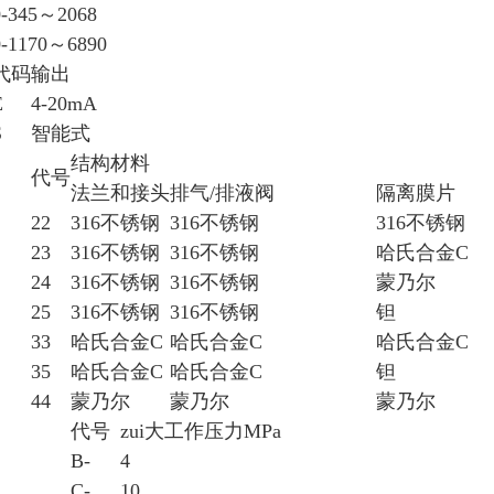
0-345
～
2068
0-1170
～
6890
代码
输出
E
4-20mA
S
智能式
结构材料
代号
法兰和接头
排气
/
排液阀
隔离膜片
22
316
不锈钢
316
不锈钢
316
不锈钢
23
316
不锈钢
316
不锈钢
哈氏合金
C
24
316
不锈钢
316
不锈钢
蒙乃尔
25
316
不锈钢
316
不锈钢
钽
33
哈氏合金
C
哈氏合金
C
哈氏合金
C
35
哈氏合金
C
哈氏合金
C
钽
44
蒙乃尔
蒙乃尔
蒙乃尔
代号
zui大工作压力
MPa
B-
4
C-
10