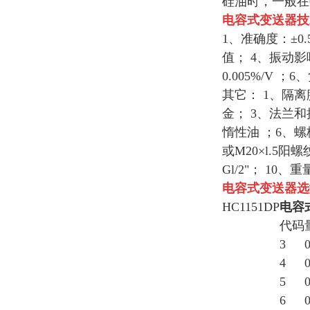
硅油时，一般在0
电容式变送器
技
1、准确度：±0
值； 4、振动影
0.005%/V
其它： 1、隔离
金； 3、法兰
惰性油 ；6、螺
或M20×l.5阳
Gl/2"； 10、
电容式变送器
选
HC1151DP
电容
代码
3
0
4
0
5
0
6