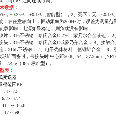
.2s到1.67s之间连续可调。
术数据：
.5%，±0.25%，±0.1%（智能型） ；2、死区：无（≤0
响：在任意轴向上，振动频率为200Hz时，误差为测量范围上
 ；6、负载影响：电源如果稳定，则负载没有影响 。
膜片：316不锈钢，哈氏合金C-276，蒙乃尔合金或钽； 
和接头：316不锈钢，哈氏合金C或蒙乃尔合金； 4、接触
栓：316L不锈钢； 7、电子壳体材料：低铜铝合金； 8、引压
螺纹球锥面密封，带接头时 中心距50.8、54、57.2mm（NP
重量：2.4kg（3851标准型）。
型表：
式变送器
量程范围
KPa
-1.3
～
7.5
-6.2
～
37.4
-31.1
～
186.8
0-117
～
690