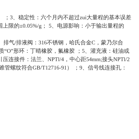
.1%） ；3、稳定性：六个月内不超过zui大量程的基本误差
限的±0.05%/g； 5、电源影响：小于输出量程的
2、排气/排液阀：316不锈钢，哈氏合金C，蒙乃尔合
介质“O”形环：丁晴橡胶，氟橡胶 ；5、灌充液：硅油或
连接件：法兰、NPTl/4，中心距54mm;接头NPTl/2
T锥管螺纹符合GB/T12716-91） ；9、信号线连接孔：