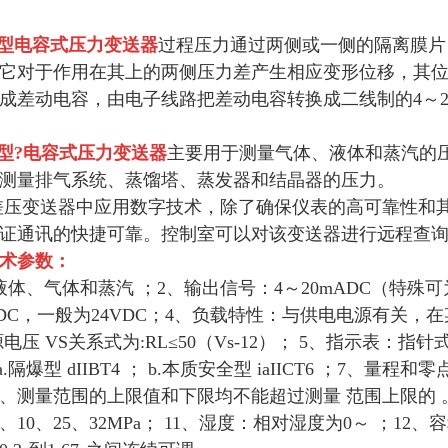
1型
电容式压力变送器
过程压力通过两侧或一侧的隔离膜片
它对于作用在其上的两侧压力差产生相应变形位移，其位移与
成差动电容，由电子线路把差动电容转换成二线制的4～20
1型?
电容式压力变送器
主要用于测量气体、液体和蒸汽的压力
测量排气系统、蒸馏塔、蒸发器和结晶器的压力。
差压变送器中应用数字技术，除了确保仪表的高可靠性和
证通讯的快捷可靠。控制室可以对该变送器进行远程查
术参数：
体、气体和蒸汽 ；2、输出信号：4～20mADC（特殊可为四
5VDC，一般为24VDC；4、负载特性：与供电电源有关
电压 VS关系式为:RL≤50（Vs-12）； 5、指示表：
.隔爆型 dIIBT4 ； b.本质安全型 iaIICT6 ；7
、测量范围的上限值和下限均不能超过测量 范围上限的 。9
、10、25、32MPa； 11、湿度：相对湿度为0～ ；12