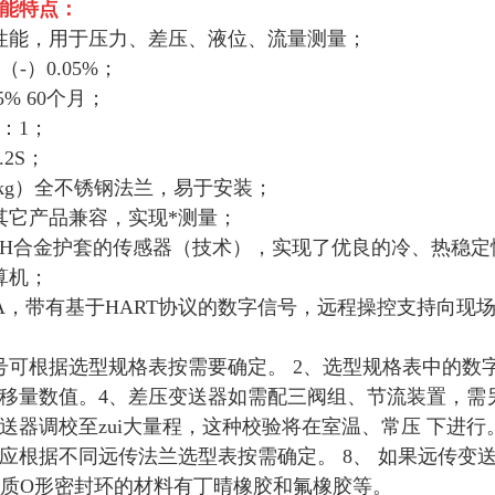
能特点：
性能，用于压力、差压、液位、流量测量；
-）0.05%；
5% 60个月；
0：1；
2S；
4kg）全不锈钢法兰，易于安装；
其它产品兼容，实现*测量；
用H合金护套的传感器（技术），实现了优良的冷、热稳定
算机；
20mA，带有基于HART协议的数字信号，远程操控支持向
号可根据选型规格表按需要确定。 2、选型规格表中的数字
移量数值。4、差压变送器如需配三阀组、节流装置，需
送器调校至zui大量程，这种校验将在室温、常压 下进
应根据不同远传法兰选型表按需确定。 8、 如果远传变
触介质O形密封环的材料有丁晴橡胶和氟橡胶等。