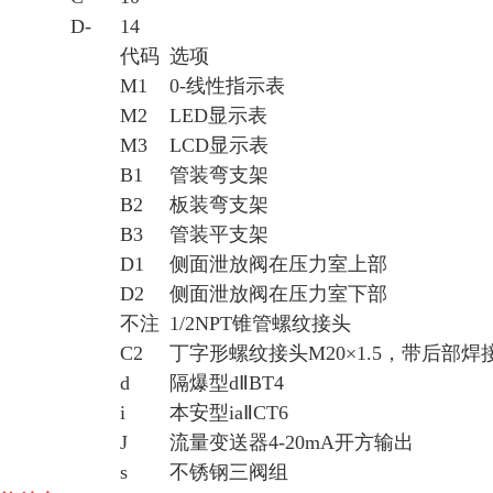
D-
14
代码
选项
M1
0-
线性指示表
M2
LED
显示表
M3
LCD
显示表
B1
管装弯支架
B2
板装弯支架
B3
管装平支架
D1
侧面泄放阀在压力室上部
D2
侧面泄放阀在压力室下部
不注
1/2NPT
锥管螺纹接头
C2
丁字形螺纹接头
M20×1.5
，带后部焊
d
隔爆型
dⅡBT4
i
本安型
iaⅡCT6
J
流量变送器
4-20mA
开方输出
s
不锈钢三阀组