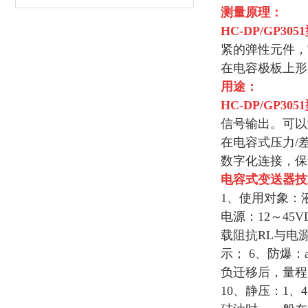
测量原理：
HC-DP/GP305
紧的弹性元件，
在电容极板上形
用途：
HC-DP/GP305
信号输出。可以
在电容式压力/
数字化连接，保
电容式变送器
技
1、使用对象：液
电源：12～4
载阻抗RL与电源
示； 6、防爆：a
负迁移后，量程
10、静压：1、4