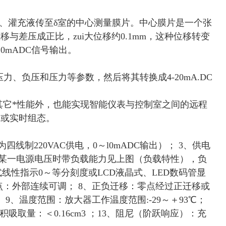
、灌充液传至δ室的中心测量膜片。中心膜片是一个张
差压成正比，zui大位移约0.1mm，这种位移转变
mADC信号输出。
、负压和压力等参数，然后将其转换成4-20mA.DC
其它*性能外，也能实现智能仪表与控制室之间的远程
询或实时组态。
线制220VAC供电，0～l0mADC输出）； 3、供电
，在某一电源电压时带负载能力见上图（负载特性），负
指针式线性指示0～等分刻度或LCD液晶式、LED数码管显
、量程和零点：外部连续可调； 8、正负迁移：零点经过正迁移或
、温度范围：放大器工作温度范围:-29～＋93℃；
、容积吸取量：＜0.16cm3 ；13、阻尼（阶跃响应）：充