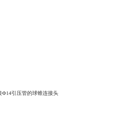
接
Ф14
引压管的球锥连接头