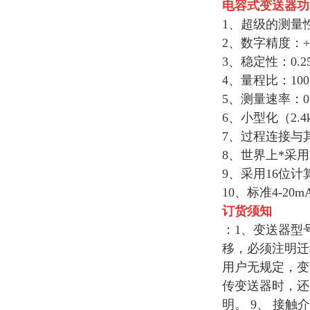
电容式变送器
功
1、超级的测量
2、数字精度：+（
3、稳定性：0.2
4、量程比：10
5、测量速率：0.
6、小型化（2.
7、过程连接与
8、世界上*采
9、采用16位计
10、标准4-
订货须知
：1、变送器型
移，必须注明迁
用户无规定，变
传变送器时，还
明。 9、 接