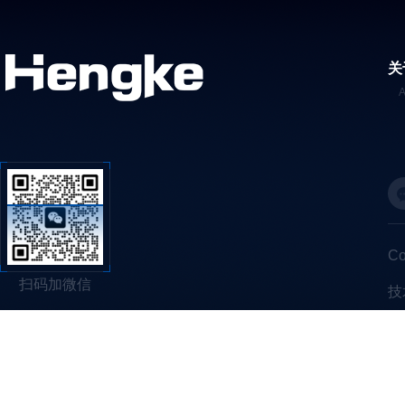
关
C
扫码加微信
技