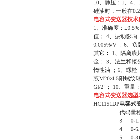
10、静压：1、4、
硅油时，一般在0.2
电容式变送器
技术
1、准确度：±0.5
值； 4、振动影响
0.005%/V ；
其它： 1、隔离膜
金； 3、法兰和接
惰性油 ；6、螺栓：
或M20×l.5阳螺纹
Gl/2"； 10、重量
电容式变送器
选型
HC1151DP
电容式
代码
量
3
0-1
4
0-6
5
0-3