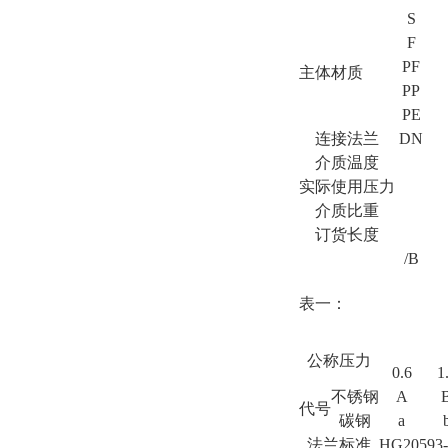
S
F
PF
主体材质
PP
PE
连接法兰
DN
介质温度
实际使用压力
介质比重
订货长度
/B
表一：
公称压力
0.6
1
不锈钢
A
代号
碳钢
a
法兰标准
HG20593