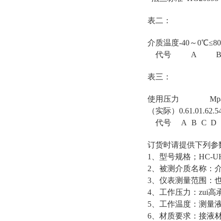
表二：
介质温度
-40～0℃
≤8
代号
A
表三：
使用压力
Mp
（实际）
0.6
1.0
1.6
2.5
代号
A
B
C
D
订货时请提供下列参
1、型号规格；HC-U
2、被测介质名称：
3、仪表测量范围：
4、工作压力：zui
5、工作温度：测量液体
6、材质要求：接液