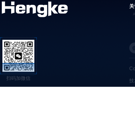
关
C
扫码加微信
技