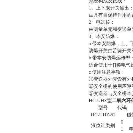
系统构成及接线：
1、上下限开关输出
由具有自保持作用的
2、电远传：
由测量单元和变送单
3、本安防爆：
a 带本安防爆，上、
防爆开关由舌簧开关
b 带本安防爆远传型
适合使用于∏类电气设
c 使用注意事项：
①变送器外壳设有外
②安全栅的使用应遵
③变送器与安全栅本安
HC-UHZ型
二氧六环
型号
代码
HC-UHZ-52
磁
0
液位计类别
1