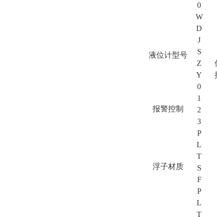
0
W
D
J
S
液位计型号
Z
Y
0
1
报警控制
2
3
P
L
T
浮子材质
S
F
P
L
T