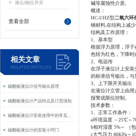
液位/物位开关
碱等腐蚀性介质。
概述：
HC-UHZ型
二氧六环
查看全部
钢材料,在结构上减
结构及工作原理：
1、基本型
根据浮力原理，浮子
色转为红色，下降时
相关文章
2、电远传
RELATED ARTICLES
在浮子液位计上安装
的标准信号输出，与
3、上下限开关输出
磁翻板液位计信号输出原理
在液位计立管上由用
报警或限位控制。
磁翻板液位计产品特点及订货须知
技术参数：
1、正常工作条件：
磁翻板液位计安装使用中的常见问题
a环境温度 －25℃～7
b相对湿度 5%～ 
磁翻板液位计的安装小窍门
c大气压力 86KPa～1